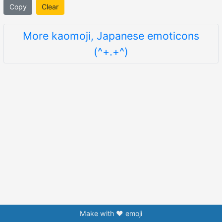
Copy
Clear
More kaomoji, Japanese emoticons
(^+.+^)
Make with ❤️ emoji