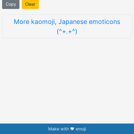
Copy
Clear
More kaomoji, Japanese emoticons
(^+.+^)
Make with ❤️ emoji