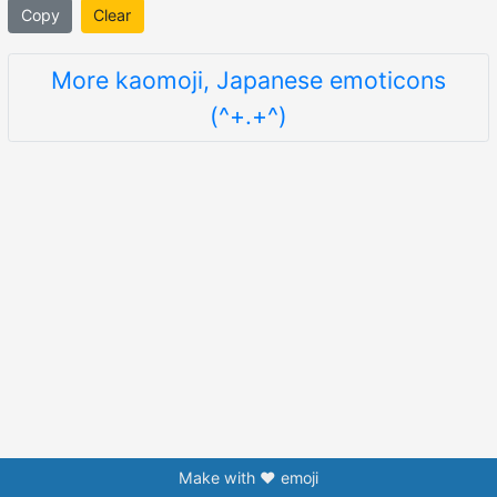
Copy
Clear
More kaomoji, Japanese emoticons
(^+.+^)
Make with ❤️ emoji