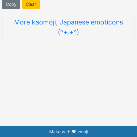
Copy
Clear
More kaomoji, Japanese emoticons
(^+.+^)
Make with ❤️ emoji