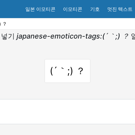
일본 이모티콘
이모티콘
기호
멋진 텍스트
) ？
 넣기
japanese-emoticon-tags:(´｀;) ？
(´｀;) ？