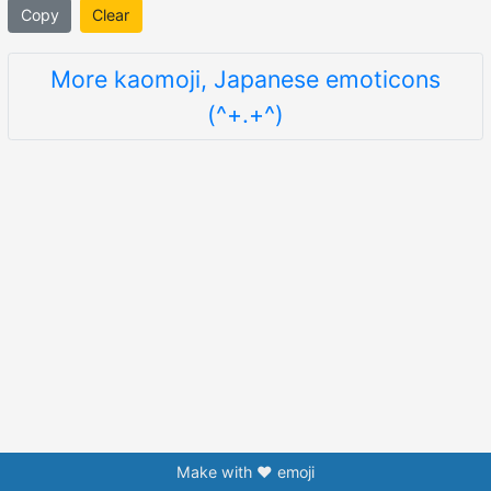
Copy
Clear
More kaomoji, Japanese emoticons
(^+.+^)
Make with ❤️ emoji