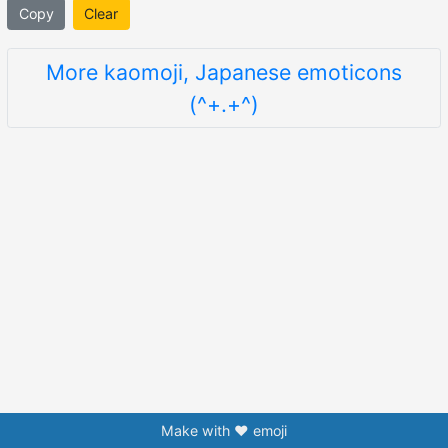
Copy
Clear
More kaomoji, Japanese emoticons
(^+.+^)
Make with ❤️ emoji