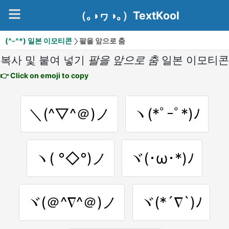
（｡◑ヮ◑｡）TextKool
(^-^*) 일본 이모티콘
팔을 앞으로 춤
복사 및 붙여 넣기
팔을 앞으로 춤
일본 이모티콘
👉 Click on emoji to copy
＼(^▽^＠)ノ
ヽ(*ﾟｰﾟ*)ﾉ
ヽ( °◇°)ノ
ヾ(･ω･*)ﾉ
ヾ(＠^∇^＠)ノ
ヾ(*´∇`)ﾉ