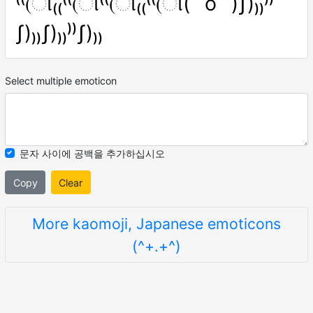
⁽⁽(ી₍₍⁽⁽(ી⁽⁽(ી₍₍⁽⁽(ી( ˆoˆ )ʃ)₎₎⁾⁾
ʃ)₎₎ʃ)₎₎⁾⁾ʃ)₎₎
Select multiple emoticon
문자 사이에 공백을 추가하십시오
Copy
Clear
More kaomoji, Japanese emoticons
(^+.+^)