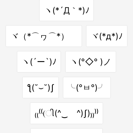
ヽ(*´Д｀*)ﾉ
ヾ（*⌒ヮ⌒*）ゞ
ヾ(*д*)ﾉ
ヽ(´ー`)ﾉ
ヽ(°◇° )ノ
ƪ(˘⌣˘)ʃ
╰(°ㅂ°)╯
₍₍⁽⁽(ી(^‿ゝ^)ʃ)₎₎⁾⁾