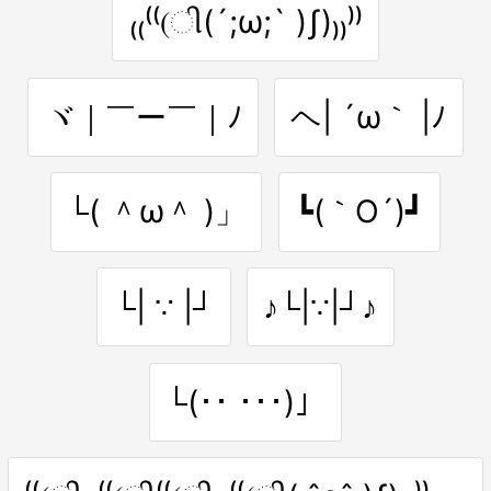
₍₍⁽⁽(ી(´;ω;` )ʃ)₎₎⁾⁾
ヾ｜￣ー￣｜ﾉ
ヘ| ´ω｀ |ﾉ
└( ＾ω＾ )」
┗(｀O´)┛
└| ∵ |┘
♪└|∵|┘♪
└(･･ ･･･)」