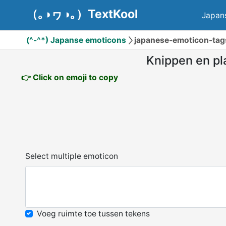
（｡◑ヮ◑｡）TextKool
Japan
(^-^*) Japanse emoticons
japanese-emoticon-tags
Knippen en pl
👉 Click on emoji to copy
Select multiple emoticon
Voeg ruimte toe tussen tekens