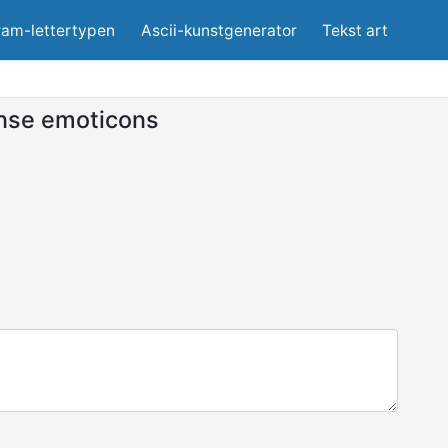
ram-lettertypen
Ascii-kunstgenerator
Tekst art
nse emoticons