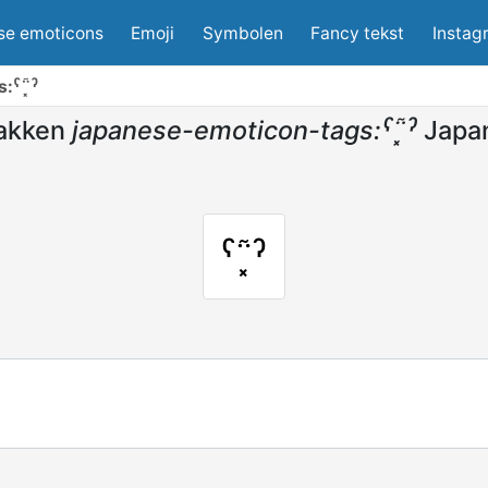
se emoticons
Emoji
Symbolen
Fancy tekst
Instag
:ˁ῁͓ˀ
akken
japanese-emoticon-tags:ˁ῁͓ˀ
Japa
ˁ῁͓ˀ