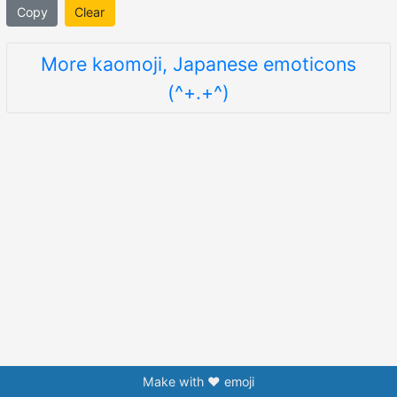
Copy
Clear
More kaomoji, Japanese emoticons
(^+.+^)
Make with ❤️ emoji