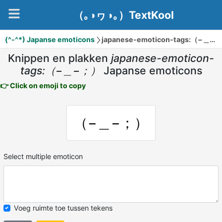
（｡◑ヮ◑｡）TextKool
(^-^*) Japanse emoticons
japanese-emoticon-tags:（−＿−；）
Knippen en plakken
japanese-emoticon-
tags:（−＿−；）
Japanse emoticons
👉 Click on emoji to copy
（−＿−；）
Select multiple emoticon
Voeg ruimte toe tussen tekens