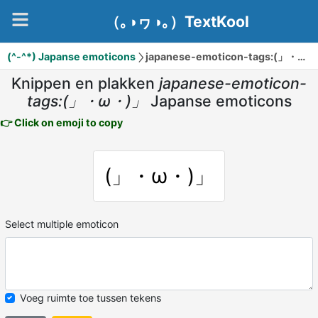
（｡◑ヮ◑｡）TextKool
(^-^*) Japanse emoticons
japanese-emoticon-tags:(」・ω・)」
Knippen en plakken
japanese-emoticon-
tags:(」・ω・)」
Japanse emoticons
👉 Click on emoji to copy
(」・ω・)」
Select multiple emoticon
Voeg ruimte toe tussen tekens