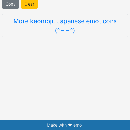
Copy
Clear
More kaomoji, Japanese emoticons
(^+.+^)
Make with ❤️ emoji