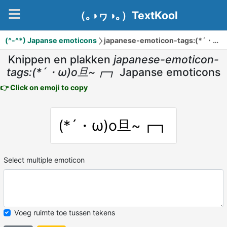
（｡◑ヮ◑｡）TextKool
(^-^*) Japanse emoticons
japanese-emoticon-tags:(*´・ω)o旦~┏┓
Knippen en plakken
japanese-emoticon-
tags:(*´・ω)o旦~┏┓
Japanse emoticons
👉 Click on emoji to copy
(*´・ω)o旦~┏┓
Select multiple emoticon
Voeg ruimte toe tussen tekens