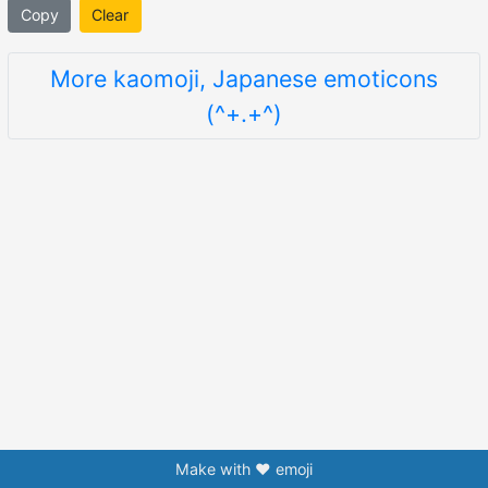
Copy
Clear
More kaomoji, Japanese emoticons
(^+.+^)
Make with ❤️ emoji