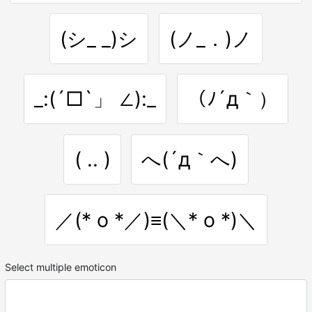
(シ_ _)シ
(ノ_．)ノ
_:(´□`」 ∠):_
（ﾉ´д｀）
( .. )
へ(´д｀へ)
／(* o *／)≡(＼* o *)＼
Select multiple emoticon