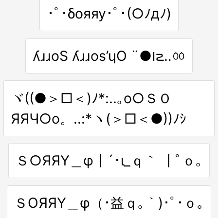
･ﾟ･δояяу･ﾟ･(○ﾉдﾉ)
ʎɹɹoS ʎɹɹos’ɥO ¨●౹౽‥ㆀ
ヾ((●＞□＜)ﾉ*:..｡o○ＳＯ
ЯЯЧ○o。..:*ヽ(＞□＜●))ﾉｼ
Ｓ○ЯЯΥ＿φ┃´･ι_ｑ｀ ┃ﾟｏ｡
ＳΟЯЯΥ＿φ（･益ｑ｡｀)･ﾟ･ｏ｡