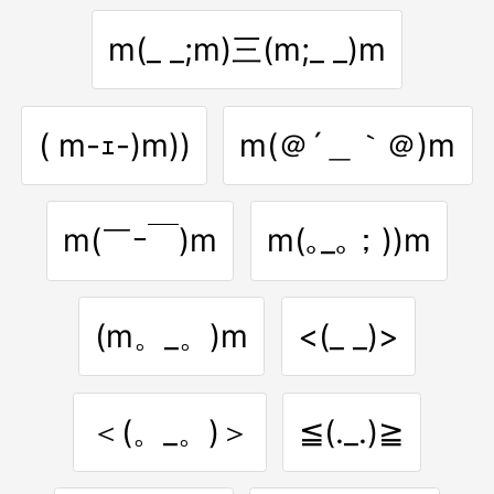
m(_ _;m)三(m;_ _)m
( m-ｪ-)m))
m(＠´＿｀＠)m
m(￣ｰ￣)m
m(｡_｡；))m
(m。_。)m
<(_ _)>
＜(。_。)＞
≦(._.)≧