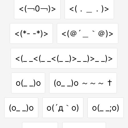
<(￢0￢)>
<(．＿．)>
<(*- -*)>
<(＠´＿｀＠)>
<(_ _<(_ _<(_ _)>_ _)>_ _)>
o(_ _)o
(o_ _)o ～～～ †
(o_ _)o
o(´д｀o)
o(_ _;o)