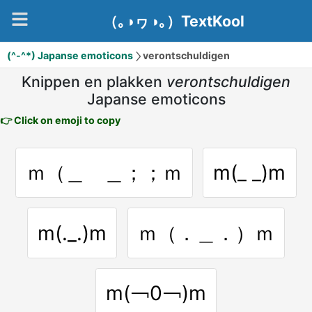
（｡◑ヮ◑｡）TextKool
(^-^*) Japanse emoticons
verontschuldigen
Knippen en plakken
verontschuldigen
Japanse emoticons
👉 Click on emoji to copy
ｍ（＿ ＿；；ｍ
m(_ _)m
m(._.)m
ｍ（．＿．）ｍ
m(￢0￢)m