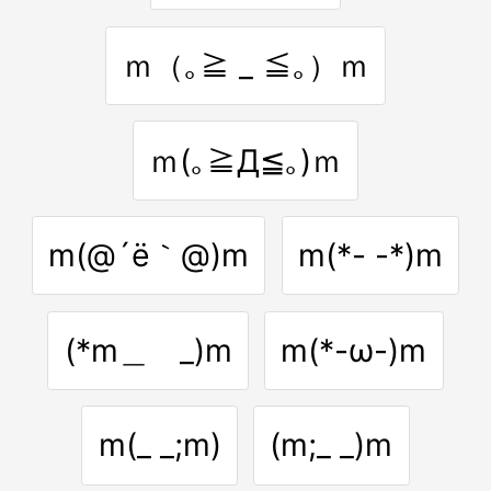
ｍ（｡≧ _ ≦｡）ｍ
ｍ(｡≧Д≦｡)ｍ
m(@´ё｀@)m
m(*- -*)m
(*m＿ _)m
m(*-ω-)m
m(_ _;m)
(m;_ _)m