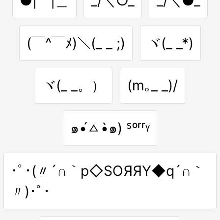
●|￣|＿
_/＼○_
_/＼●_
(￣^￣ﾒ)＼(_ _ ;)
ヾ(_ _*)
ヾ(_ _。）
(m｡_ _)/
๑•́ㅿ•̀๑) ᔆᵒʳʳᵞ
･ﾟ･(〃´∩｀p◇SΟЯЯΥ◆q´∩｀
〃)･ﾟ･