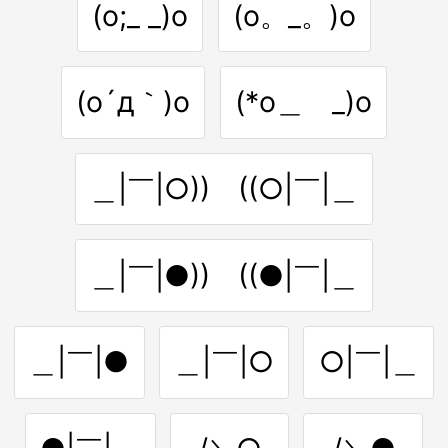
(o;_ _)o
(o。_。)o
(o´д｀)o
(*o＿ _)o
＿|￣|○)) ((○|￣|＿
＿|￣|●)) ((●|￣|＿
＿|￣|●
＿|￣|○
○|￣|＿