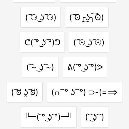
( ͡⚆ ͜ʖ ͡⚆)
( ͡ʘ╭͜ʖ╮͡ʘ)
ᕦ( ͡° ͜ʖ ͡°)ᕤ
( ͡☉ ͜ʖ ͡☉)
( ͡~ ͜ʖ ͡~)
ᕕ( ͡° ͜ʖ ͡°)ᕗ
( ͡ಠ ʖ̯ ͡ಠ)
(∩ ͡ ° ʖ ͡ °) ⊃-(===>
╚═( ͡° ͜ʖ ͡°)═╝
( ͡ ͜ʖ ͡ )