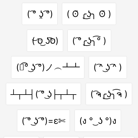
( ͡° ʖ̯ ͡°)
( ʘ̆ ╭͜ʖ╮ ʘ̆ )
( ͝סּ ͜ʖ͡סּ)
( ͡°╭͜ʖ╮͡° )
(ノ͡° ͜ʖ ͡°)ノ︵┻┻
( ͡^ ͜ʖ ͡^ )
┴┬┴┤( ͡° ͜ʖ├┬┴┬
( ͡ຈ╭͜ʖ╮͡ຈ )
( ͡° ͜ʖ ͡°)=ε✄
(ง ° ͜ ʖ °)ง