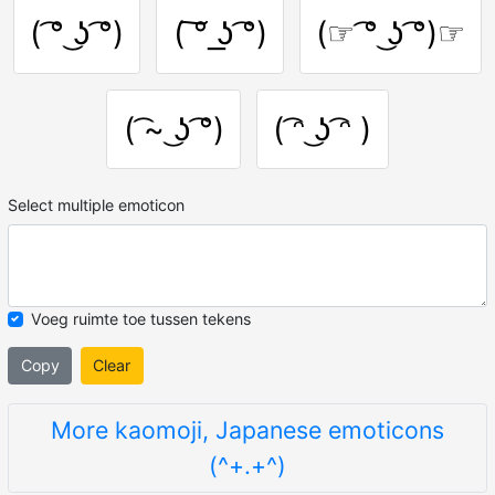
( ͡° ͜ʖ ͡°)
( ͠° ͟ʖ ͡°)
(☞ ͡° ͜ʖ ͡°)☞
( ͡~ ͜ʖ ͡°)
( ͡ᵔ ͜ʖ ͡ᵔ )
Select multiple emoticon
Voeg ruimte toe tussen tekens
Copy
Clear
More kaomoji, Japanese emoticons
(^+.+^)