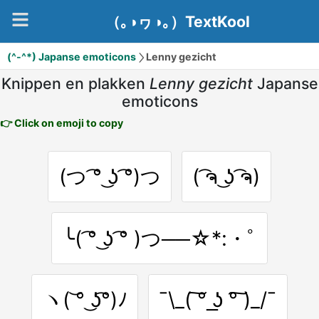
（｡◑ヮ◑｡）TextKool
(^-^*) Japanse emoticons
Lenny gezicht
Knippen en plakken
Lenny gezicht
Japanse
emoticons
👉 Click on emoji to copy
(つ ͡° ͜ʖ ͡°)つ
( ͡ຈ ͜ʖ ͡ຈ)
╰( ͡° ͜ʖ ͡° )つ──☆*:・ﾟ
ヽ( ͝° ͜ʖ͡°)ﾉ
¯\_( ͠° ͟ʖ °͠ )_/¯