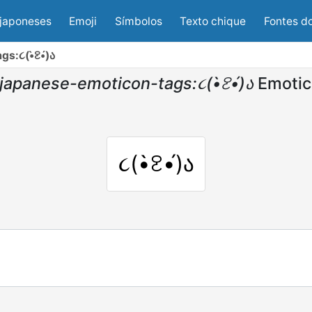
japoneses
Emoji
Símbolos
Texto chique
Fontes d
s:૮(•̀ꐧ•́)ა
japanese-emoticon-tags:૮(•̀ꐧ•́)ა
Emotic
૮(•̀ꐧ•́)ა