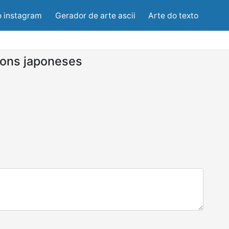
o instagram
Gerador de arte ascii
Arte do texto
ons japoneses