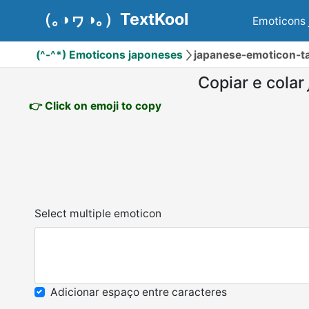
（｡◑ヮ◑｡）TextKool
Emoticons 
(^-^*) Emoticons japoneses
japanese-emoticon-tag
Copiar e colar
👉 Click on emoji to copy
Select multiple emoticon
Adicionar espaço entre caracteres