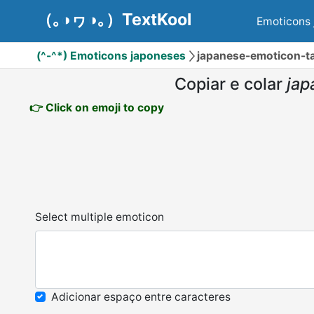
（｡◑ヮ◑｡）TextKool
Emoticons 
(^-^*) Emoticons japoneses
japanese-emoticon
Copiar e colar
ja
👉 Click on emoji to copy
Select multiple emoticon
Adicionar espaço entre caracteres