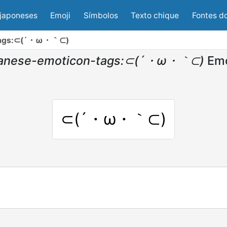
japoneses
Emoji
Símbolos
Texto chique
Fontes d
-tags:⊂(´・ω・｀⊂)
panese-emoticon-tags:⊂(´・ω・｀⊂)
Emo
⊂(´・ω・｀⊂)