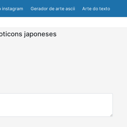
o instagram
Gerador de arte ascii
Arte do texto
ticons japoneses