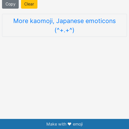
Copy
Clear
More kaomoji, Japanese emoticons
(^+.+^)
Make with ❤️ emoji