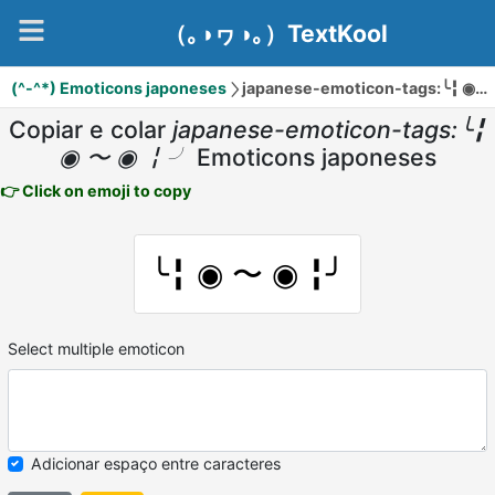
（｡◑ヮ◑｡）TextKool
(^-^*) Emoticons japoneses
japanese-emoticon-tags:╰╏ ◉ 〜 ◉ ╏╯
Copiar e colar
japanese-emoticon-tags:╰╏
◉ 〜 ◉ ╏╯
Emoticons japoneses
👉 Click on emoji to copy
╰╏ ◉ 〜 ◉ ╏╯
Select multiple emoticon
Adicionar espaço entre caracteres