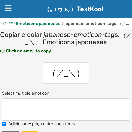
（｡◑ヮ◑｡）TextKool
(^-^*) Emoticons japoneses
japanese-emoticon-tags:（／_＼）
Copiar e colar
japanese-emoticon-tags:（／
_＼）
Emoticons japoneses
👉 Click on emoji to copy
（／_＼）
Select multiple emoticon
Adicionar espaço entre caracteres