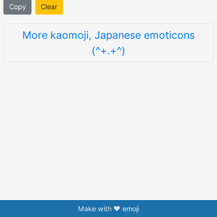
Copy
Clear
More kaomoji, Japanese emoticons
(^+.+^)
Make with ❤️ emoji