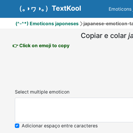
（｡◑ヮ◑｡）TextKool
Emoticons 
(^-^*) Emoticons japoneses
japanese-emoticon-t
Copiar e colar
j
👉 Click on emoji to copy
Select multiple emoticon
Adicionar espaço entre caracteres