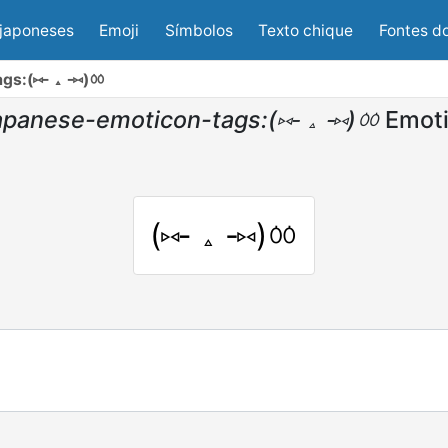
japoneses
Emoji
Símbolos
Texto chique
Fontes d
ags:(⑅╸▵╺⑅)ㆀ
apanese-emoticon-tags:(⑅╸▵╺⑅)ㆀ
Emoti
(⑅╸▵╺⑅)ㆀ