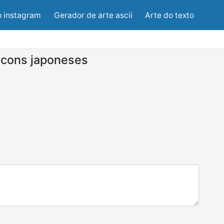
o instagram
Gerador de arte ascii
Arte do texto
cons japoneses