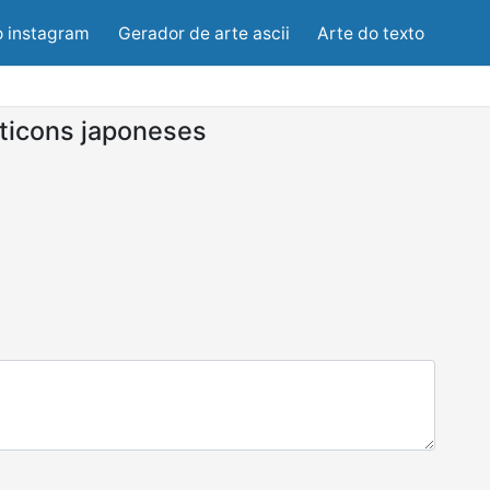
o instagram
Gerador de arte ascii
Arte do texto
ticons japoneses