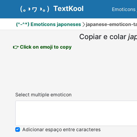
（｡◑ヮ◑｡）TextKool
Emoticons 
(^-^*) Emoticons japoneses
japanese-emoticon-
Copiar e colar
ja
👉 Click on emoji to copy
Select multiple emoticon
Adicionar espaço entre caracteres