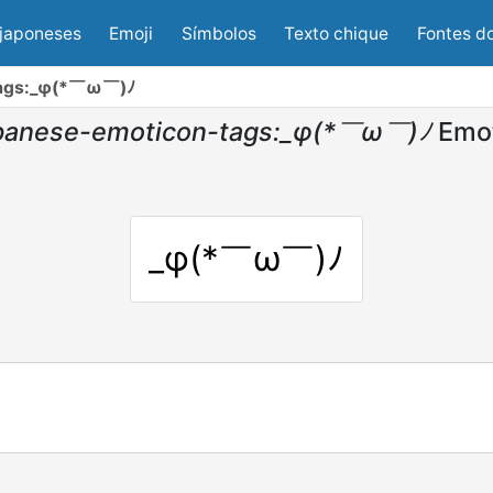
japoneses
Emoji
Símbolos
Texto chique
Fontes d
tags:_φ(*￣ω￣)ﾉ
panese-emoticon-tags:_φ(*￣ω￣)ﾉ
Emo
_φ(*￣ω￣)ﾉ