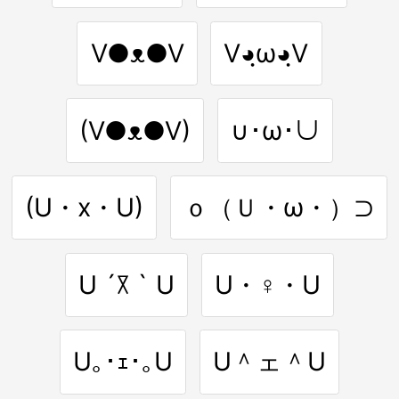
V●ᴥ●V
V◕ฺω◕ฺV
(V●ᴥ●V)
∪･ω･∪
(U・x・U)
ｏ（Ｕ・ω・）⊃
U ´꓃ ` U
U・♀・U
U｡･ｪ･｡U
U＾ェ＾U