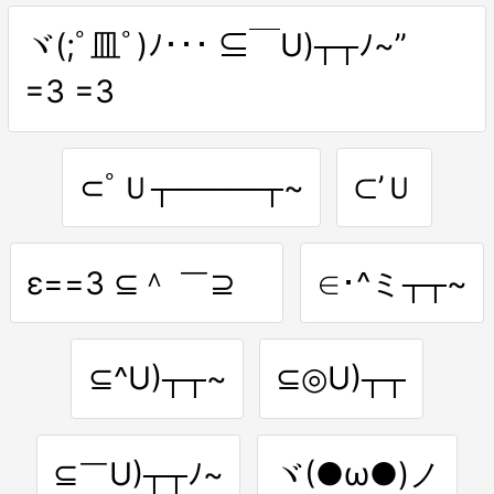
ヾ(;ﾟ皿ﾟ)ﾉ･･･ ⊆￣U)┬┬ﾉ~”
=3 =3
⊂ﾟＵ┬────┬~
⊂’Ｕ
ε==3 ⊆＾ ￣⊇ゝ
∈･^ミ┬┬~
⊆^U)┬┬~
⊆◎U)┬┬
⊆￣U)┬┬ﾉ~
ヾ(●ω●)ノ