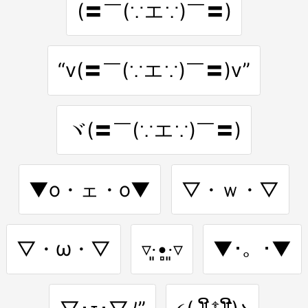
(〓￣(∵エ∵)￣〓)
“v(〓￣(∵エ∵)￣〓)v”
ヾ(〓￣(∵エ∵)￣〓)
▼o・ェ・o▼
▽・ｗ・▽
▽・ω・▽
▿‧͈•̻‧͈▿
▼･。･▼