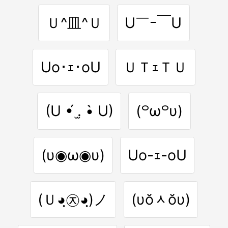
Ｕ^皿^Ｕ
U￣ｰ￣U
Uo･ｪ･oU
ＵＴｪＴＵ
(U •́ .̫ •̀ U)
(꒪ω꒪υ)
(υ◉ω◉υ)
Uo-ｪ-oU
(Ｕ◕ฺ㉨◕ฺ)ノ
(υŏᆺŏυ)