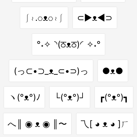
⎰≀.⎔ᴥ⎔≀⎰
⊂▶ᴥ◀⊃
°˖✧◝(ਠᴥਠ)◜✧˖°
(っ⊂•⊃_ᴥ_⊂•⊃)っ
●ᴥ●
ヽ(°ᴥ°)ﾉ
└(°ᴥ°)┘
┏(°ᴥ°)┓
へ║ ◉ ᴥ ◉ ║〜
乁[ ◕ ᴥ ◕ ]ㄏ