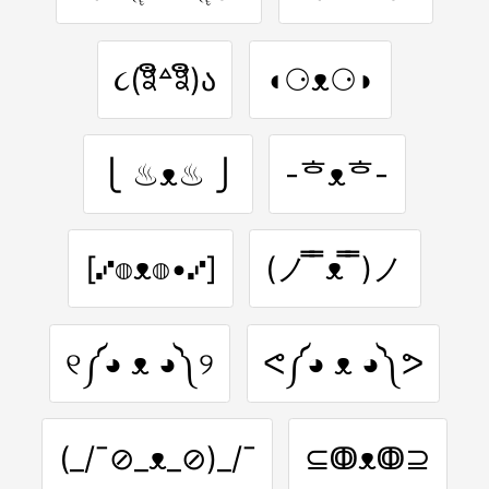
૮(ꎿຶ꒫ꎿຶ)ა
◖⚆ᴥ⚆◗
⎩ ♨ᴥ♨ ⎭
-ᄒᴥᄒ-
[⑇◍ᴥ◍•⑇]
(ノ ̿ ̿ᴥ ̿ ̿)ノ
୧༼◕ ᴥ ◕༽୨
ᕙ༼◕ ᴥ ◕༽ᕗ
(_/¯⊘_ᴥ_⊘)_/¯
⊆ↂᴥↂ⊇