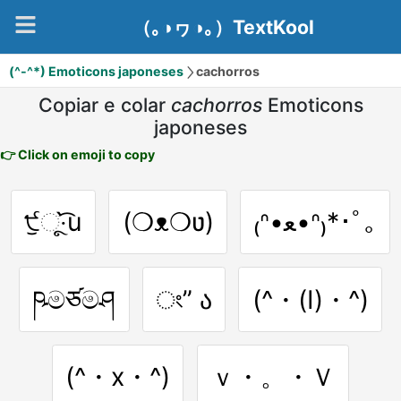
（｡◑ヮ◑｡）TextKool
(^-^*) Emoticons japoneses
cachorros
Copiar e colar
cachorros
Emoticons
japoneses
👉 Click on emoji to copy
੯ੁૂ‧̀͡u
(❍ᴥ❍ʋ)
₍ᐢ•ﻌ•ᐢ₎*･ﾟ｡
ཥමཙමཤ
ং” ა
(^・(I)・^)
(^・x・^)
ｖ・。・Ｖ