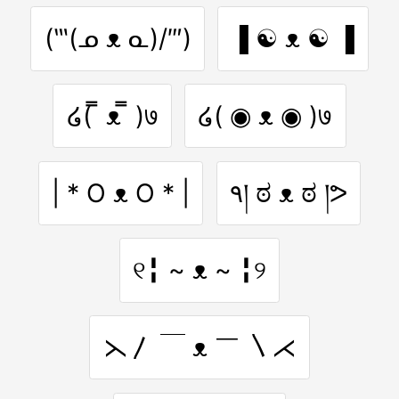
(‷(ᓄ ᴥ ᓇ)/‴)
▐ ☯ ᴥ ☯ ▐
໒( ̿ ᴥ ̿ )७
໒( ◉ ᴥ ◉ )७
| * O ᴥ O * |
٩། ಠ ᴥ ಠ །ᕗ
୧╏ ~ ᴥ ~ ╏୨
⋋〳 ￣ ᴥ ￣ 〵⋌