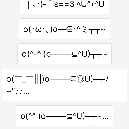
｜｡･)‐⌒ε==3 ﾍU^ｪ^U
o(･ω･｡)o—∈･^ミ┬┬~
o(^-^ )o——–⊆^U)┬┬~
o(￣_￣|||)o——–⊆◎U)┬┬ﾉ
~”♪♪…
o(^^ )o——–⊆^U)┬┬~…