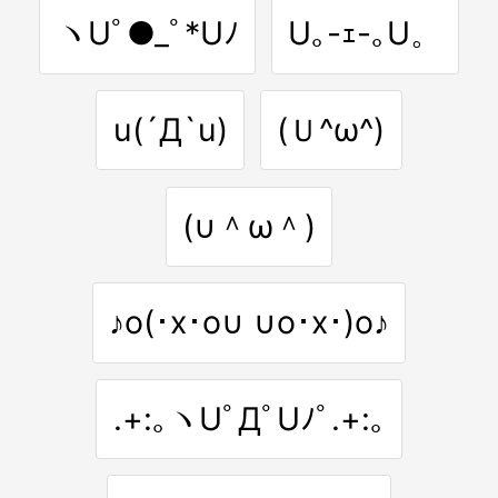
ヽUﾟ●_ﾟ*Uﾉ
U｡-ｪ-｡U。
u(´Д`u)
(Ｕ^ω^)
(∪＾ω＾)
♪o(･x･o∪ ∪o･x･)o♪
.+:｡ヽUﾟДﾟUﾉﾟ.+:｡