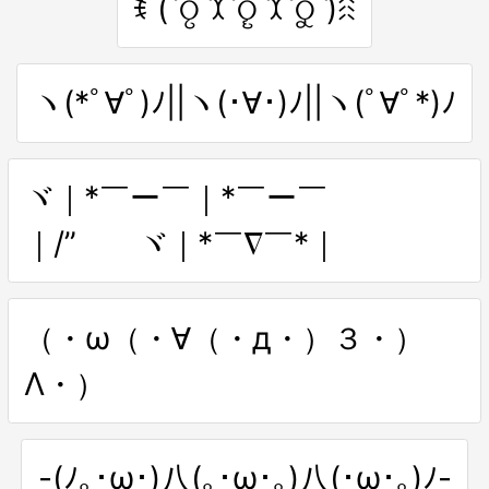
ꉂ (ˊଠୃˋꉧˊଠୄˋꉧˊଠୁˋ)ꋧ
ヽ(*ﾟ∀ﾟ)ﾉ||ヽ(･∀･)ﾉ||ヽ(ﾟ∀ﾟ*)ﾉ
ヾ｜*￣ー￣｜*￣ー￣
｜/” ヾ｜*￣∇￣*｜
（・ω（・∀（・д・）３・）
Λ・）
-(ﾉ｡･ω･)八(｡･ω･｡)八(･ω･｡)ﾉ-