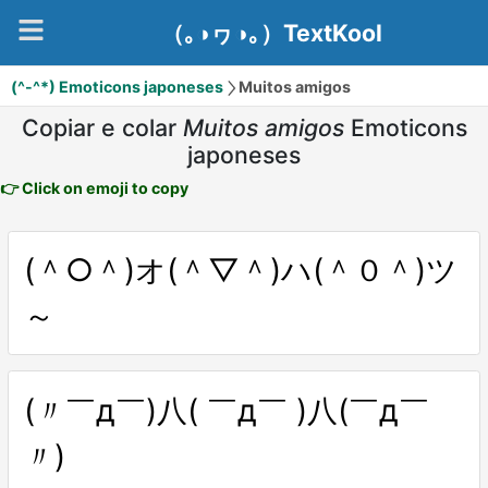
（｡◑ヮ◑｡）TextKool
(^-^*) Emoticons japoneses
Muitos amigos
Copiar e colar
Muitos amigos
Emoticons
japoneses
👉 Click on emoji to copy
(＾○＾)オ(＾▽＾)ハ(＾０＾)ツ
～
(〃￣д￣)八( ￣д￣ )八(￣д￣
〃)