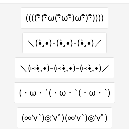
((((･ิ(･ิω(･ิω･ิ)ω･ิ)･ิ))))
＼(•̀.̫•)-(•̀.̫•)-(•̀.̫•)／
＼(⑅•̀.̫•)-(⑅•̀.̫•)-(⑅•̀.̫•)／
(・ω・`(・ω・`(・ω・`)
(∞’v`)◎’vﾟ)(∞’v`)◎’vﾟ)