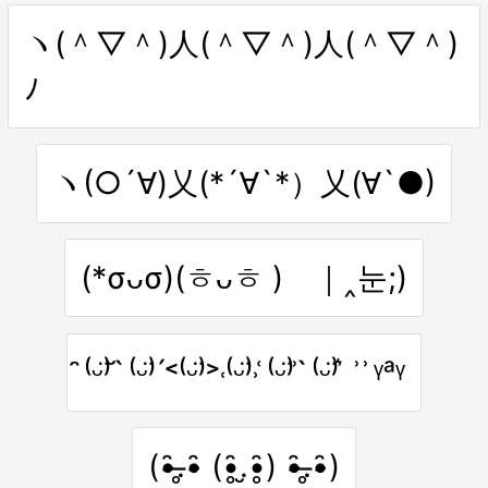
ヽ(＾▽＾)人(＾▽＾)人(＾▽＾)
ﾉ
ヽ(○´∀)乂(*´∀`*）乂(∀`●)
(*σᴗσ)(ㅎᴗㅎ ) ｜‸눈;)
̑⁽ᵕ̈⁾ ̆ ̀⁽ᵕ̈⁾ ́˂⁽ᵕ̈⁾˃˓⁽ᵕ̈⁾˒ ͑⁽ᵕ̈⁾ ͗ ̀⁽ᵕ̈⁾ ͛ ͗ ͗ᵞᵃᵞ
(•̴̑.̶̥•̴̑ (•̥̑.̮•̥̑) •̴̑.̶̥•̴̑)