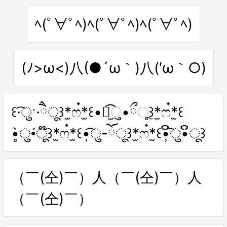
ﾍ(ﾟ∀ﾟﾍ)ﾍ(ﾟ∀ﾟﾍ)ﾍ(ﾟ∀ﾟﾍ)
(ﾉ>ω<)八(●´ω｀)八(′ω｀○)
꒰·͡ुˑ·ཻू꒱*̫ෆ๋*̫꒰•ི̫͡ુ•ྀૂ꒱*̫ෆ๋*̫꒰
•̻̀ु•́ू໊꒱*̫ෆ๋*̫꒰•̹͡ु-ོू꒱*̫ෆ๋*̫꒰•̹͡ິु•ິू꒱
（￣(仝)￣）人（￣(仝)￣）人
（￣(仝)￣）