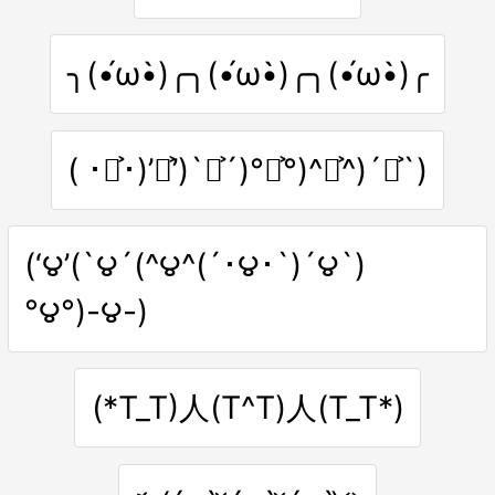
╮(•́ω•̀)╭╮(•́ω•̀)╭╮(•́ω•̀)╭
( ･◡͐･)’◡͐’)`◡͐´)°◡͐°)^◡͐^)´◡͐`)
(‘౪’(`౪´(^౪^(´･౪･`)´౪`)
°౪°)-౪-)
(*T_T)人(T^T)人(T_T*)