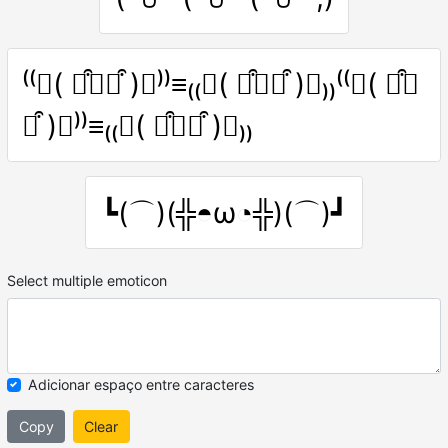
⁽⁽◝( ꒪͒∀꒪͒ )◜⁾⁾≡₍₍◞( ꒪͒∀꒪͒ )◟₎₎⁽⁽◝( ꒪͒∀
꒪͒ )◜⁾⁾≡₍₍◞( ꒪͒∀꒪͒ )◟₎₎
┗(⌒)(╬◓ω◔╬)(⌒)┛
Select multiple emoticon
Adicionar espaço entre caracteres
Copy
Clear