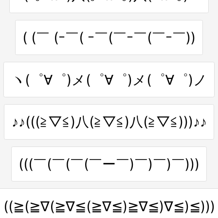
( (￣ (ｰ￣( ｰ￣(￣ｰ￣(￣ｰ￣))
ヽ(゜∀゜)メ(゜∀゜)メ(゜∀゜)ノ
♪♪(((≧▽≦)八(≧▽≦)八(≧▽≦)))♪♪
(((￣(￣(￣(￣ー￣)￣)￣)￣)))
((≧(≧∇(≧∇≦(≧∇≦)≧∇≦)∇≦)≦)))