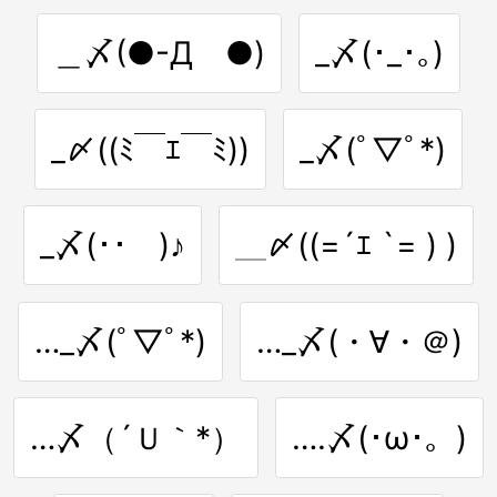
＿〆(●-Дゞ●)
_〆(･_･｡)
_〆((ﾐ￣ｴ￣ﾐ))
_〆(ﾟ▽ﾟ*)
_〆(･･ )♪
＿〆((=´ｴ `= ) )
…_〆(ﾟ▽ﾟ*)
…_〆(・∀・＠)
…〆（´Ｕ｀*）
….〆(･ω･。)