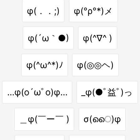
φ(．．;)
φ(°ρ°*)メ
φ(´ω｀●)
φ(^∇^ )
φ(^ω^*)ﾉ
φ(◎◎ヘ)
…φ(o´ωﾟo)φ…
_φ(●ﾟ益ﾟ)っ
＿φ(￣ー￣ )
σ(ൈ)φ