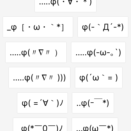
…..φ(・∀・＊)
_φ［・ω・｀*］
φ(-｀Д´-*)
…..φ(〃∇〃 ）
…..φ(-ω-｡`)
…..φ(〃∇〃 )))
φ(´ω｀= )
φ( =´∀｀)ﾉ
..φ(ｰ￣*)
_φ(*￣0￣)ﾉ
…φ(ω￣*)