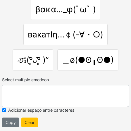
βακα…_φ(ﾟωﾟ )
вакатΙη…￠(-∀・○)
ණ⃛(ᵒ͈̑ᴗ̂ᵒ͈̑ )”
＿ø(●ʘ╻ʘ●)
Select multiple emoticon
Adicionar espaço entre caracteres
Copy
Clear