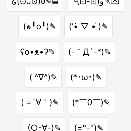
໒(⊙ᴗ⊙)७✎▤
╰(⊡-⊡)و✎⮹
(๑╹o╹)✎
(‘•̀ ▽ •́ )✎
ʕo•ᴥ•ʔ✎
(-｀Д´-*)✎
( ^∇^)✎
(*･ω･)✎
( =´∀｀)✎
(*￣0￣)✎
(○-∀-)✎
(=°-°)✎