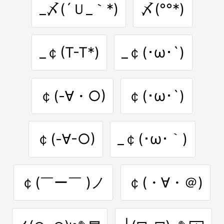
_〆(´Ｕ_｀*)
〆(°°*)
_￠(T-T*)
_￠(･ω･`)
￠(-∀・○)
￠(･ω･`)
￠(-∀-○)
_￠(･ω･｀)
￠(￣ー￣ )ノ
￠(・∀・＠)