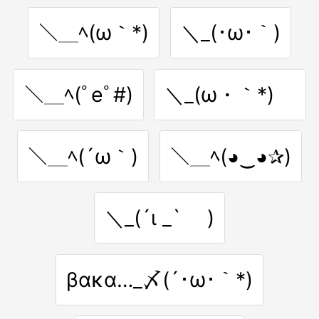
＼＿ﾍ(ω｀*)
＼_(･ω･｀)
＼＿ﾍ(ﾟeﾟ#)
＼_(ω・｀*)ゞ
＼＿ﾍ(´ω｀)
＼＿ﾍ(◕‿◕✰)
＼_(´ι _` )
βακα…_〆(´･ω･｀*)