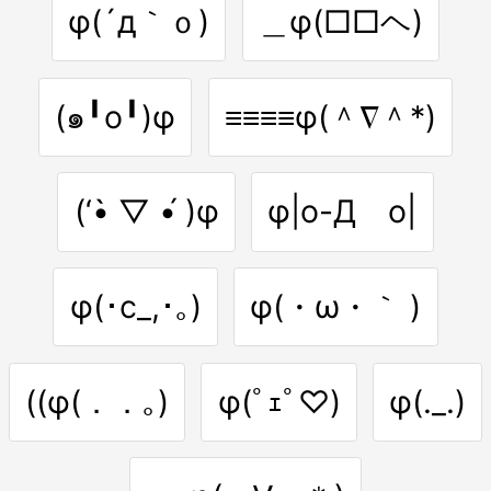
φ(´д｀ｏ)
＿φ(□□ヘ)
(๑╹o╹)φ
≡≡≡≡φ(＾∇＾*)
(‘•̀ ▽ •́ )φ
φ|o-Дゞo|
φ(･c_,･｡)
φ(・ω・｀ )
((φ(．．｡)
φ(ﾟｪﾟ♡)
φ(._.)