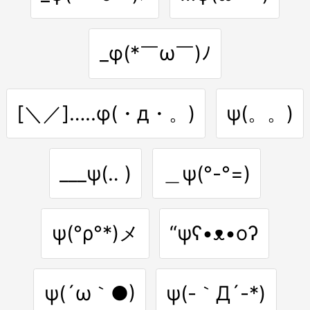
_φ(*￣ω￣)ﾉ
[＼／]…..φ(・д・。)
ψ(。。)
___ψ(‥ )
＿ψ(°-°=)
ψ(°ρ°*)メ
“ψʕ•ᴥ•oʔ
ψ(´ω｀●)
ψ(-｀Д´-*)