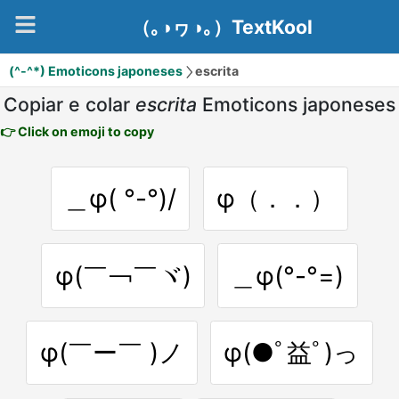
（｡◑ヮ◑｡）TextKool
(^-^*) Emoticons japoneses
escrita
Copiar e colar
escrita
Emoticons japoneses
👉 Click on emoji to copy
＿φ( °-°)/
φ（．．）
φ(￣￢￣ヾ)
＿φ(°-°=)
φ(￣ー￣ )ノ
φ(●ﾟ益ﾟ)っ