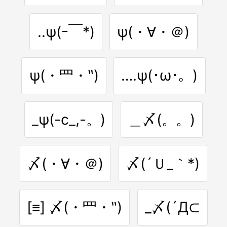
..ψ(ｰ￣*)
ψ(・∀・＠)
ψ(・⺫・‶)
….ψ(･ω･。)
_ψ(-c_,-。)
＿〆(。。)
〆(・∀・＠)
〆(´Ｕ_｀*)
[≡] 〆(・⺫・‶)
_〆(´Д⊂