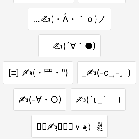
…✍(・Å・｀ｏ)ノ
＿✍(´∀｀●)
[≡] ✍(・⺫・‶)
_✍(-c_,-。)
✍(-∀・○)
✍(´ι _` )
❣ฺ✍ฺ（◕ฺｖ◕ฺ）✌ฺ