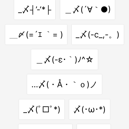
_〆┤’-‘*├
＿〆(´∀｀●)
＿〆(=´ｴ ｀= )
_〆(-c_,-。)
＿〆(-ε･｀)ﾉ^☆
…〆(・Å・｀ｏ)ノ
_〆(ﾟ□ﾟ*)
〆(･ω･*)