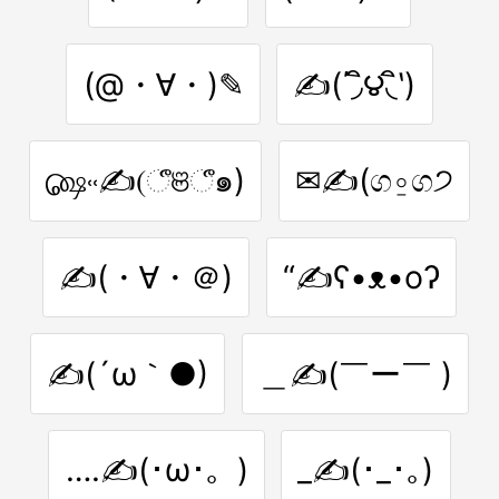
(@・∀・)✎
✍(΄◞ิ౪◟ิ‵)
௸˓˓✍(ீଞீ๑)
✉✍(ග⍛ග੭
✍(・∀・＠)
“✍ʕ•ᴥ•oʔ
✍(´ω｀●)
＿✍(￣ー￣ )
….✍(･ω･。)
_✍(･_･｡)