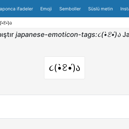
aponca ifadeler
Emoji
Semboller
Süslü metin
Inst
̀ꐧ•́)ა
ıştır
japanese-emoticon-tags:૮(•̀ꐧ•́)ა
Ja
૮(•̀ꐧ•́)ა