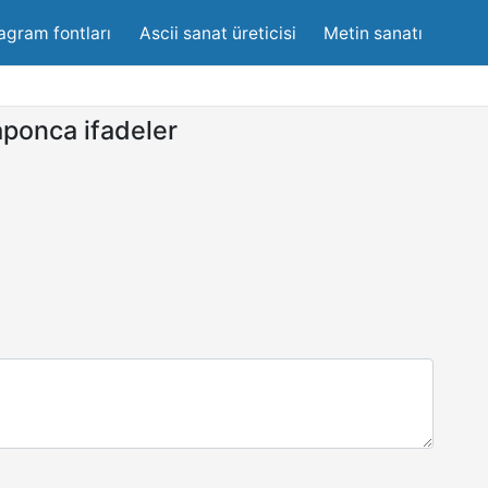
agram fontları
Ascii sanat üreticisi
Metin sanatı
ponca ifadeler