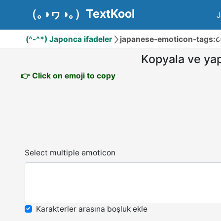
（｡◑ヮ◑｡）TextKool
J
(^-^*) Japonca ifadeler
japanese-emoticon-tags:૮(•
Kopyala ve yap
👉 Click on emoji to copy
Select multiple emoticon
Karakterler arasına boşluk ekle