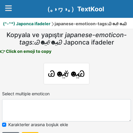
（｡◑ヮ◑｡）TextKool
(^-^*) Japonca ifadeler
japanese-emoticon-tags:Ꮚ☻̴̶̷̤ꈊ☻̴̶̷̤Ꮚ
Kopyala ve yapıştır
japanese-emoticon-
tags:Ꮚ☻̴̶̷̤ꈊ☻̴̶̷̤Ꮚ
Japonca ifadeler
👉 Click on emoji to copy
Ꮚ☻̴̶̷̤ꈊ☻̴̶̷̤Ꮚ
Select multiple emoticon
Karakterler arasına boşluk ekle