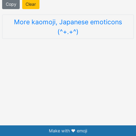
Copy
Clear
More kaomoji, Japanese emoticons
(^+.+^)
Make with ❤️ emoji