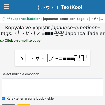
（｡◑ヮ◑｡）TextKool
(^-^*) Japonca ifadeler
japanese-emoticon-tags:ヽ| ・∀・|ノ =≡≡≡卍卍
Kopyala ve yapıştır
japanese-emoticon-
tags:ヽ| ・∀・|ノ =≡≡≡卍卍
Japonca ifadeler
👉 Click on emoji to copy
ヽ| ・∀・|ノ-=≡≡≡卍卍
Select multiple emoticon
Karakterler arasına boşluk ekle