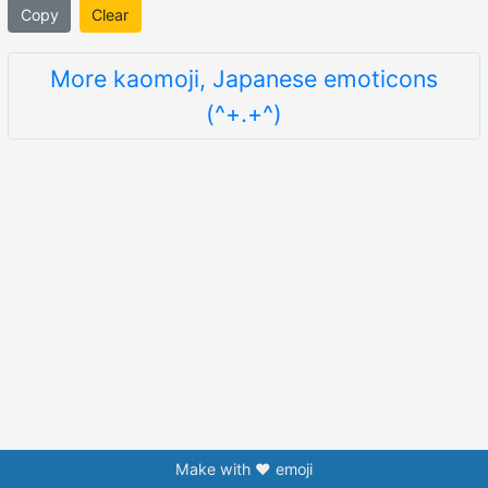
Copy
Clear
More kaomoji, Japanese emoticons
(^+.+^)
Make with ❤️ emoji