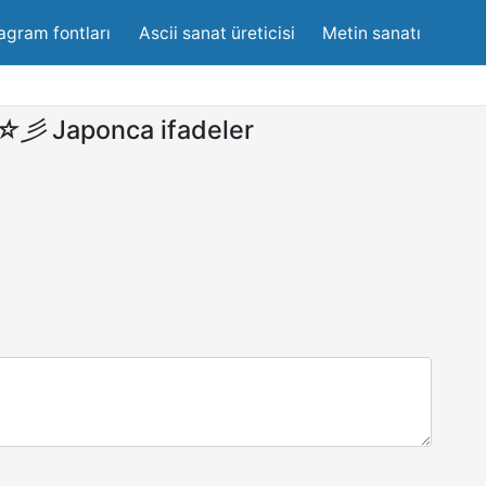
agram fontları
Ascii sanat üreticisi
Metin sanatı
yё☆彡
Japonca ifadeler