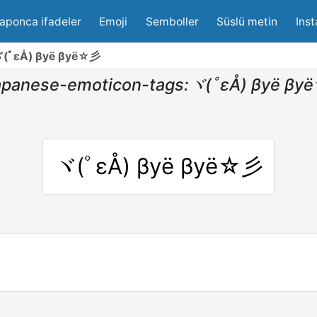
aponca ifadeler
Emoji
Semboller
Süslü metin
Inst
ヾ(ﾟεÅ) βyё βyё☆彡
apanese-emoticon-tags:ヾ(ﾟεÅ) βyё β
ヾ(ﾟεÅ) βyё βyё☆彡