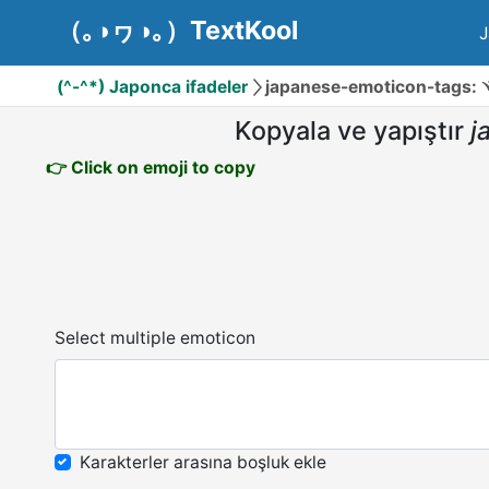
（｡◑ヮ◑｡）TextKool
J
(^-^*) Japonca ifadeler
japanese-emoticon-tags:
Kopyala ve yapıştır
j
👉 Click on emoji to copy
Select multiple emoticon
Karakterler arasına boşluk ekle