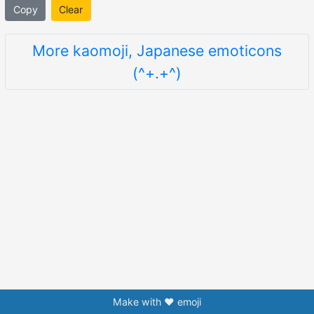
Copy
Clear
More kaomoji, Japanese emoticons
(^+.+^)
Make with ❤️ emoji