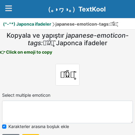
（｡◑ヮ◑｡）TextKool
(^-^*) Japonca ifadeler
japanese-emoticon-tags:ꇵ᷄ꆯꇵ̥᷅
Kopyala ve yapıştır
japanese-emoticon-
tags:ꇵ᷄ꆯꇵ̥᷅
Japonca ifadeler
👉 Click on emoji to copy
ꇵ᷄ꆯꇵ̥᷅
Select multiple emoticon
Karakterler arasına boşluk ekle