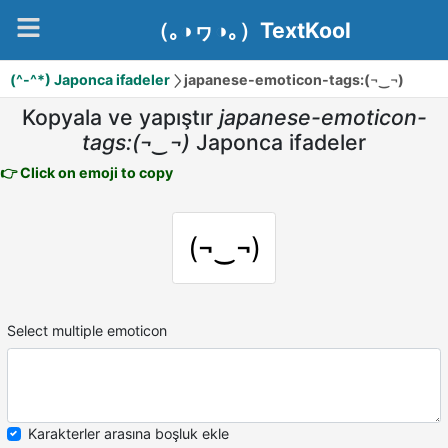
（｡◑ヮ◑｡）TextKool
(^-^*) Japonca ifadeler
japanese-emoticon-tags:(¬‿¬)
Kopyala ve yapıştır
japanese-emoticon-
tags:(¬‿¬)
Japonca ifadeler
👉 Click on emoji to copy
(¬‿¬)
Select multiple emoticon
Karakterler arasına boşluk ekle