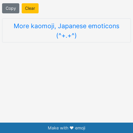
Copy
Clear
More kaomoji, Japanese emoticons
(^+.+^)
Make with ❤️ emoji