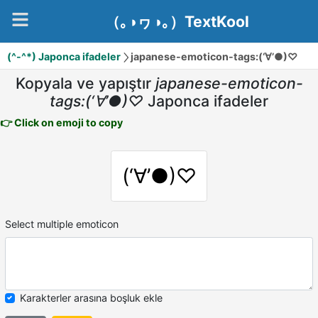
（｡◑ヮ◑｡）TextKool
(^-^*) Japonca ifadeler
japanese-emoticon-tags:(‘∀’●)♡
Kopyala ve yapıştır
japanese-emoticon-
tags:(‘∀’●)♡
Japonca ifadeler
👉 Click on emoji to copy
(‘∀’●)♡
Select multiple emoticon
Karakterler arasına boşluk ekle