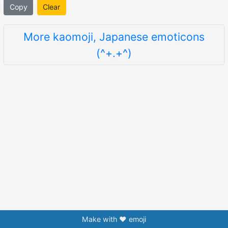
Copy
Clear
More kaomoji, Japanese emoticons
(^+.+^)
Make with ❤️ emoji