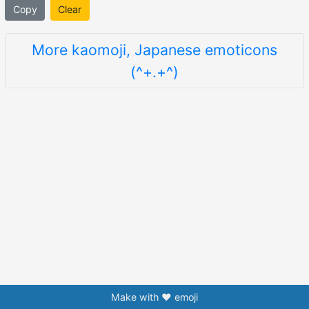
Copy
Clear
More kaomoji, Japanese emoticons
(^+.+^)
Make with ❤️ emoji