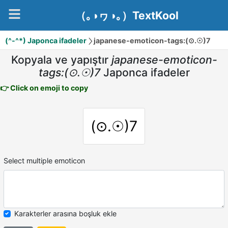
（｡◑ヮ◑｡）TextKool
(^-^*) Japonca ifadeler
japanese-emoticon-tags:(⊙.☉)7
Kopyala ve yapıştır
japanese-emoticon-
tags:(⊙.☉)7
Japonca ifadeler
👉 Click on emoji to copy
(⊙.☉)7
Select multiple emoticon
Karakterler arasına boşluk ekle