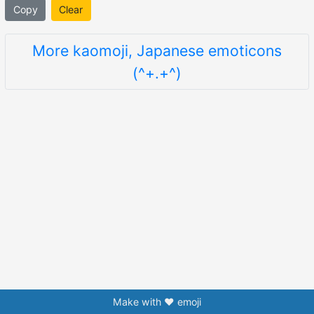
Copy
Clear
More kaomoji, Japanese emoticons
(^+.+^)
Make with ❤️ emoji