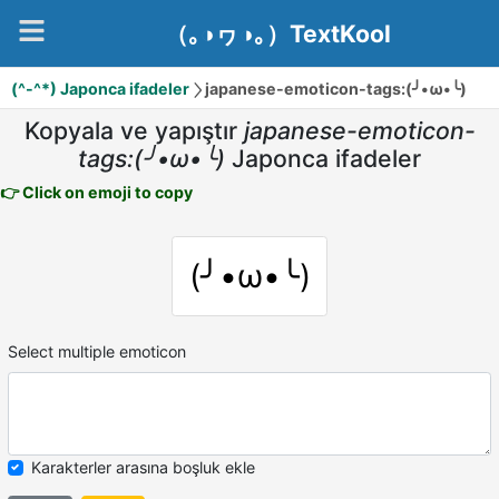
（｡◑ヮ◑｡）TextKool
(^-^*) Japonca ifadeler
japanese-emoticon-tags:(╯•ω•╰)
Kopyala ve yapıştır
japanese-emoticon-
tags:(╯•ω•╰)
Japonca ifadeler
👉 Click on emoji to copy
(╯•ω•╰)
Select multiple emoticon
Karakterler arasına boşluk ekle