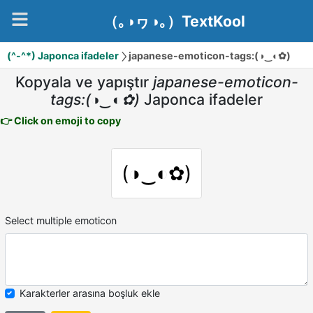
（｡◑ヮ◑｡）TextKool
(^-^*) Japonca ifadeler
japanese-emoticon-tags:(◑‿◐✿)
Kopyala ve yapıştır
japanese-emoticon-
tags:(◑‿◐✿)
Japonca ifadeler
👉 Click on emoji to copy
(◑‿◐✿)
Select multiple emoticon
Karakterler arasına boşluk ekle