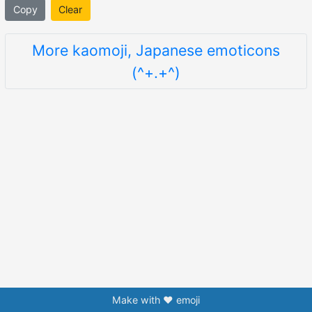
Copy
Clear
More kaomoji, Japanese emoticons
(^+.+^)
Make with ❤️ emoji