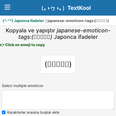
（｡◑ヮ◑｡）TextKool
(^-^*) Japonca ifadeler
japanese-emoticon-tags:(⚬॔ꀦ॓⚬)
Kopyala ve yapıştır
japanese-emoticon-
tags:(⚬॔ꀦ॓⚬)
Japonca ifadeler
👉 Click on emoji to copy
(⚬॔ꀦ॓⚬)
Select multiple emoticon
Karakterler arasına boşluk ekle