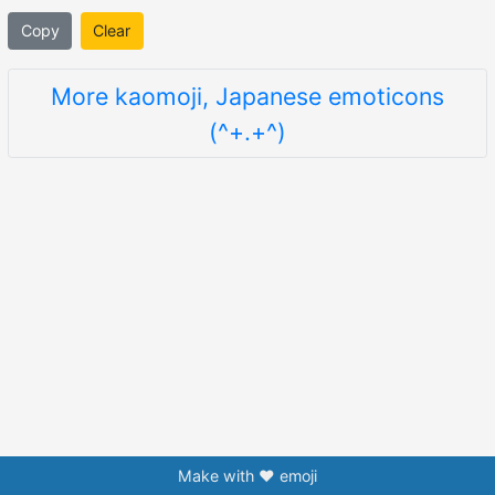
Copy
Clear
More kaomoji, Japanese emoticons
(^+.+^)
Make with ❤️ emoji