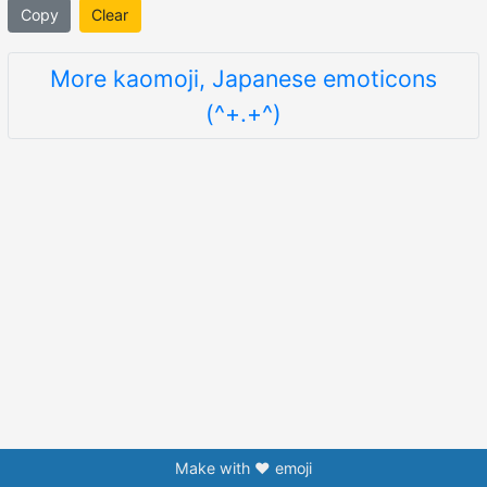
Copy
Clear
More kaomoji, Japanese emoticons
(^+.+^)
Make with ❤️ emoji