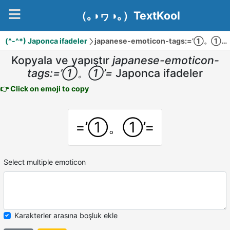
（｡◑ヮ◑｡）TextKool
(^-^*) Japonca ifadeler
japanese-emoticon-tags:=’①。①’=
Kopyala ve yapıştır
japanese-emoticon-
tags:=’①。①’=
Japonca ifadeler
👉 Click on emoji to copy
=’①。①’=
Select multiple emoticon
Karakterler arasına boşluk ekle