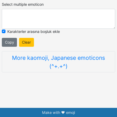
Select multiple emoticon
Karakterler arasına boşluk ekle
Copy
Clear
More kaomoji, Japanese emoticons
(^+.+^)
Make with ❤️ emoji