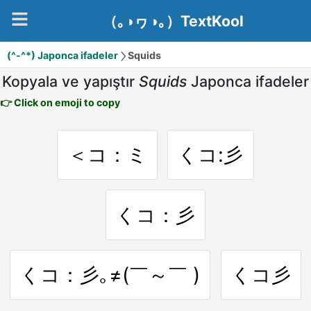
（｡◑ヮ◑｡）TextKool
(^-^*) Japonca ifadeler
Squids
Kopyala ve yapıştır
Squids
Japonca ifadeler
👉 Click on emoji to copy
＜コ：ミ
くコ:彡
くコ：彡
くコ：彡｡≠(￣～￣ )
くコ彡