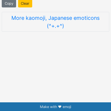
Copy
Clear
More kaomoji, Japanese emoticons
(^+.+^)
Make with ❤️ emoji