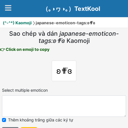
（｡◑ヮ◑｡）TextKool
(^-^*) Kaomoji
japanese-emoticon-tags:ʚ✟⃛ɞ
Sao chép và dán
japanese-emoticon-
tags:ʚ✟⃛ɞ
Kaomoji
👉 Click on emoji to copy
ʚ✟⃛ɞ
Select multiple emoticon
Thêm khoảng trắng giữa các ký tự