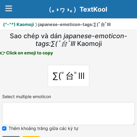
（｡◑ヮ◑｡）TextKool
(^-^*) Kaomoji
japanese-emoticon-tags:∑(ﾟ台ﾟlll
Sao chép và dán
japanese-emoticon-
tags:∑(ﾟ台ﾟlll
Kaomoji
👉 Click on emoji to copy
∑(ﾟ台ﾟlll
Select multiple emoticon
Thêm khoảng trắng giữa các ký tự