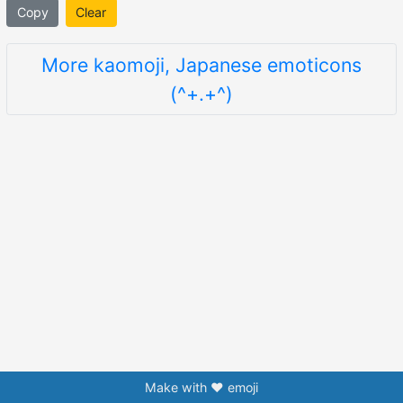
Copy
Clear
More kaomoji, Japanese emoticons
(^+.+^)
Make with ❤️ emoji