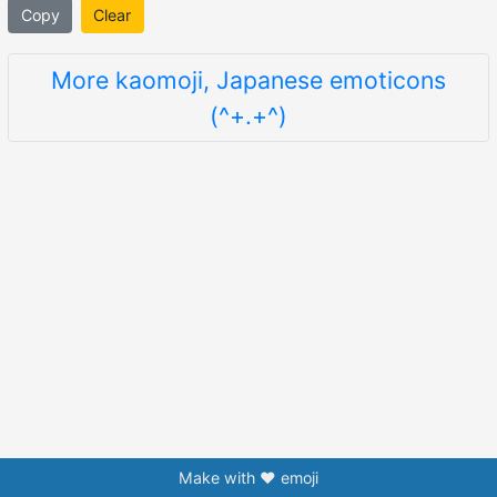
Copy
Clear
More kaomoji, Japanese emoticons
(^+.+^)
Make with ❤️ emoji