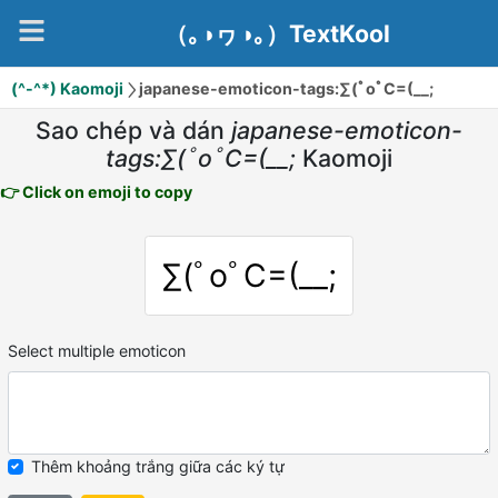
（｡◑ヮ◑｡）TextKool
(^-^*) Kaomoji
japanese-emoticon-tags:∑(ﾟoﾟC=(__;
Sao chép và dán
japanese-emoticon-
tags:∑(ﾟoﾟC=(__;
Kaomoji
👉 Click on emoji to copy
∑(ﾟoﾟC=(__;
Select multiple emoticon
Thêm khoảng trắng giữa các ký tự