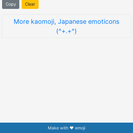
Copy
Clear
More kaomoji, Japanese emoticons
(^+.+^)
Make with ❤️ emoji