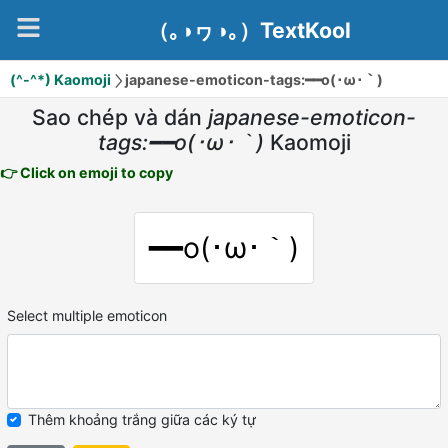
（｡◑ヮ◑｡）TextKool
(^-^*) Kaomoji
japanese-emoticon-tags:━━o(･ω･｀)
Sao chép và dán
japanese-emoticon-
tags:━━o(･ω･｀)
Kaomoji
👉 Click on emoji to copy
━━o(･ω･｀)
Select multiple emoticon
Thêm khoảng trắng giữa các ký tự