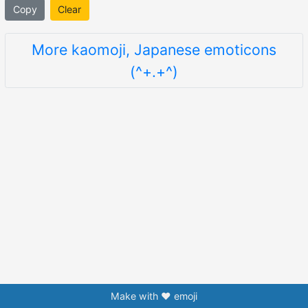
Copy
Clear
More kaomoji, Japanese emoticons
(^+.+^)
Make with ❤️ emoji