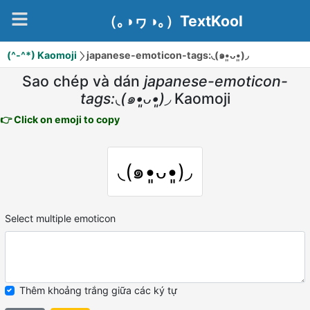
（｡◑ヮ◑｡）TextKool
(^-^*) Kaomoji
japanese-emoticon-tags:◟(๑•͈ᴗ•͈)◞
Sao chép và dán
japanese-emoticon-
tags:◟(๑•͈ᴗ•͈)◞
Kaomoji
👉 Click on emoji to copy
◟(๑•͈ᴗ•͈)◞
Select multiple emoticon
Thêm khoảng trắng giữa các ký tự