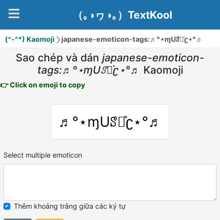
（｡◑ヮ◑｡）TextKool
(^-^*) Kaomoji
japanese-emoticon-tags:♬°⋆ɱUꑄյ͛ʗ⋆°♬
Sao chép và dán
japanese-emoticon-
tags:♬°⋆ɱUꑄյ͛ʗ⋆°♬
Kaomoji
👉 Click on emoji to copy
♬°⋆ɱUꑄյ͛ʗ⋆°♬
Select multiple emoticon
Thêm khoảng trắng giữa các ký tự