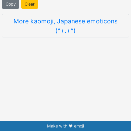
Copy
Clear
More kaomoji, Japanese emoticons
(^+.+^)
Make with ❤️ emoji