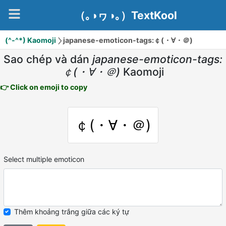
（｡◑ヮ◑｡）TextKool
(^-^*) Kaomoji
japanese-emoticon-tags:￠(・∀・＠)
Sao chép và dán
japanese-emoticon-tags:
￠(・∀・＠)
Kaomoji
👉 Click on emoji to copy
￠(・∀・＠)
Select multiple emoticon
Thêm khoảng trắng giữa các ký tự