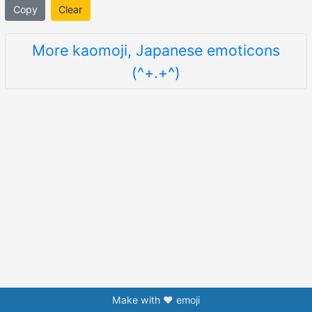
Copy
Clear
More kaomoji, Japanese emoticons
(^+.+^)
Make with ❤️ emoji