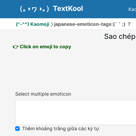
（｡◑ヮ◑｡）TextKool
Kao
(^-^*) Kaomoji
japanese-emoticon-tags:(´｀;) ？
Sao chép
👉 Click on emoji to copy
Select multiple emoticon
Thêm khoảng trắng giữa các ký tự