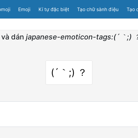
moji
Emoji
Kí tự đặc biệt
Tạo chữ sành điệu
Tạo 
 và dán
japanese-emoticon-tags:(´｀;) 
(´｀;) ？