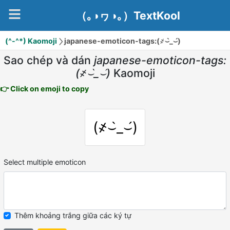
（｡◑ヮ◑｡）TextKool
(^-^*) Kaomoji
japanese-emoticon-tags:(҂⌣̀_⌣́)
Sao chép và dán
japanese-emoticon-tags:
(҂⌣̀_⌣́)
Kaomoji
👉 Click on emoji to copy
(҂⌣̀_⌣́)
Select multiple emoticon
Thêm khoảng trắng giữa các ký tự