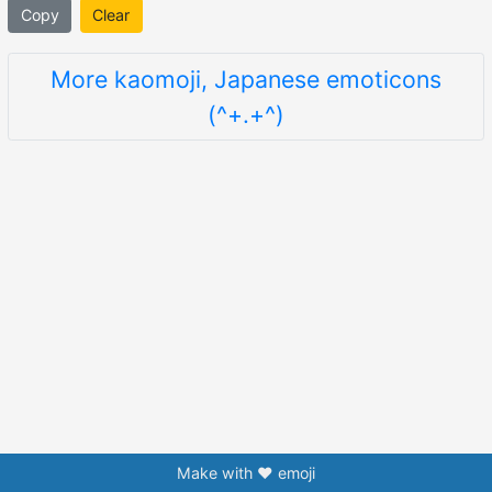
Copy
Clear
More kaomoji, Japanese emoticons
(^+.+^)
Make with ❤️ emoji