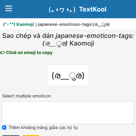
（｡◑ヮ◑｡）TextKool
(^-^*) Kaomoji
japanese-emoticon-tags:(ര⸏ुര)
Sao chép và dán
japanese-emoticon-tags:
(ര⸏ुര)
Kaomoji
👉 Click on emoji to copy
(ര⸏ुര)
Select multiple emoticon
Thêm khoảng trắng giữa các ký tự