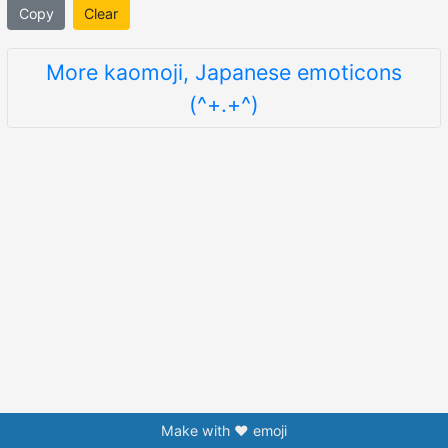
Copy
Clear
More kaomoji, Japanese emoticons
(^+.+^)
Make with ❤️ emoji