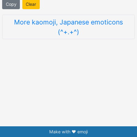
Copy
Clear
More kaomoji, Japanese emoticons
(^+.+^)
Make with ❤️ emoji