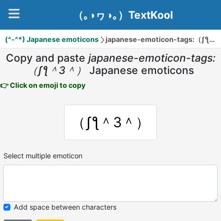
（｡◑ヮ◑｡）TextKool
(^-^*) Japanese emoticons
japanese-emoticon-tags:（ʃƪ＾3＾）
Copy and paste
japanese-emoticon-tags:
（ʃƪ＾3＾）
Japanese emoticons
👉 Click on emoji to copy
（ʃƪ＾3＾）
Select multiple emoticon
Add space between characters