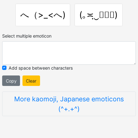
へ（>_<へ)
(｡≍ฺ‿ฺ≍ฺ)
Select multiple emoticon
Add space between characters
Copy
Clear
More kaomoji, Japanese emoticons
(^+.+^)