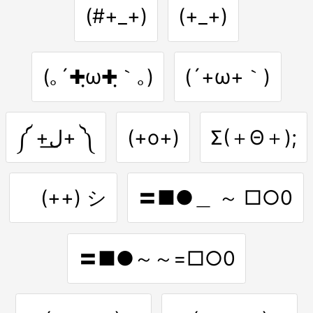
(#+_+)
(+_+)
(｡´✚ฺω✚ฺ｀｡)
(´+ω+｀)
༼ +ل͟+ ༽
(+o+)
Σ(＋Θ＋);
ゞ(++) シ
〓■●＿ ～ □○0
〓■●～～=□○0