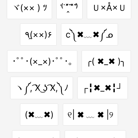
ヾ(×× ) ﾂ
⁽͑˙˟́˙̭˟̀˙⁾̉
Ｕ×Å×Ｕ
٩(×̯×)۶
c༽✖﹏✖༼ᓄ
･ﾟﾟ･(×_×)･ﾟﾟ･｡
╭( ✖_✖ )╮
ヽ༼, ͡X ͜ʖ ͡X,༽ﾉ
┌╏✖_✖╏┘
(✖﹏✖)
୧| ✖ ﹏ ✖ |୨