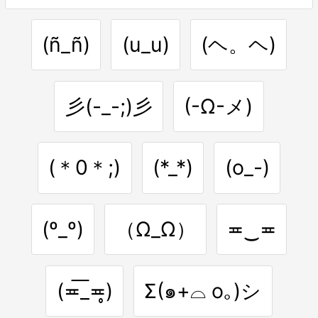
(ñ_ñ)
(u_u)
(ヘ。ヘ)
彡(-_-;)彡
(-Ω-メ)
(＊0＊;)
(*_*)
(o_-)
(º_º)
（Ω_Ω）
≖‿≖
(≖͞_≖̥)
Σ(๑+⌓ o｡)シ