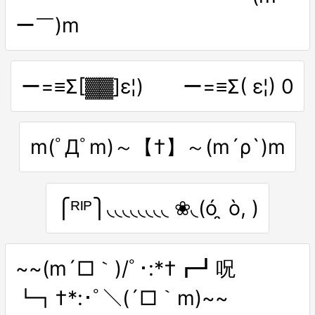
ー￣)m
ー=≡Σ[▓▓]ε¦) ー=≡Σ( ε¦) 0
m(ﾟДﾟm)～【†】～(m´ρ`)m
⎧ᴿᴵᴾ⎫◟◟◟◟◟◟◟◟ ❀◟(ó ̯ ò, )
~~(m´□｀)/ﾟ･:*†┏┛呪
┗┓†*:･ﾟ＼(´□｀m)~~