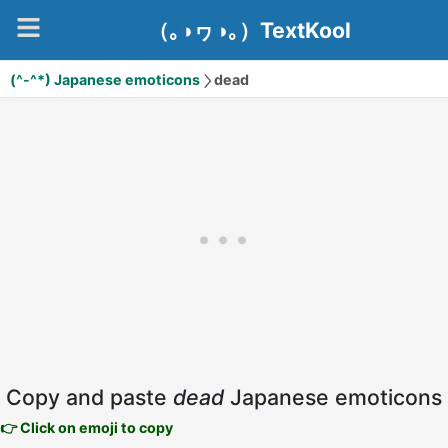
（｡◑ヮ◑｡）TextKool
(^-^*) Japanese emoticons
dead
Copy and paste
dead
Japanese emoticons
👉 Click on emoji to copy