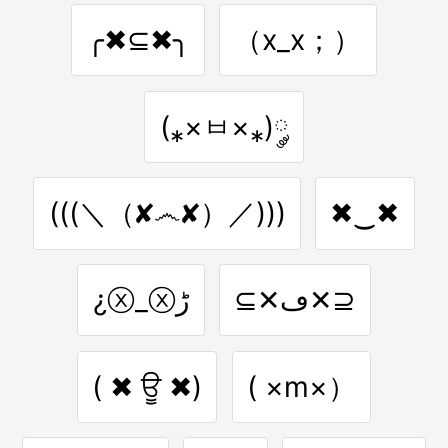
╭✖⊆✖╮
（x_x；）
(⁎×ㅂ×⁎)༘
(((＼（✘෴✘）／)))
✖‿✖
⊆✕ڡ✕⊇
¿ⓧ_ⓧﮌ
( ✖ ਊ ✖)
( ×m×）