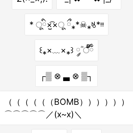
* ूི×̺͡×ू ྀ⁎*☠⁎ꂚ*ᵎᵎᵎ
꒰⁎×﹏×⁎꒱ ༘ؓ ँั๊ྃ
┌▒ ⊗ ▃ ⊗ ▒┐
（（（（（（BOMB））））））
⌒⌒⌒⌒⌒／(x~x)＼