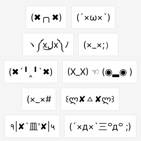
(✖╭╮✖)
(´×ω×`)
ヽ༼xل͜x༽ﾉ
(×_×;）
(✖´╹‸╹`✖)
(X_X) ☜ (◉▂◉ )
(×_×#
꒰ლ✘ㅿ✘ლ꒱
१|✘`皿′✘|५
(´×д×`三꒪д꒪ ;)