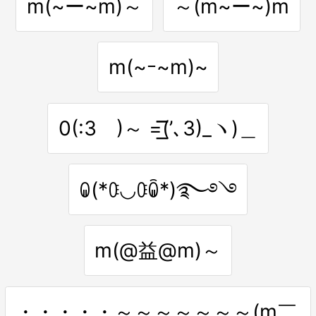
m(~ー~m)～
～(m~ー~)m
m(~ｰ~m)~
0(:3 )～ =͟͟͞͞(’､3)_ヽ)＿
ꐑ(*ꐌ◡ꐌꐐ*)࿐࿔࿓
m(@益@m)～
・・・・・～～～～～～～(m￣