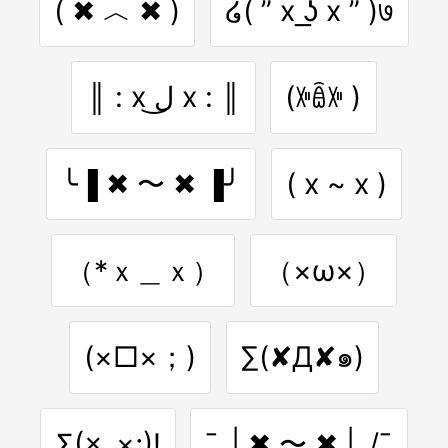
( ✖ ︿ ✖ )
໒( ” x ͟ʖ x ” )७
║ : x ل͜ x : ║
(ꀻꎁꀻ )
╰▐ ✖ 〜 ✖ ▐╯
( x ~ x )
（*ｘ＿ｘ）
（×ω×）
(×□×；)
∑(✘Д✘๑)
Σ(×_×;)!
¯_| ✖ 〜 ✖ |_/¯