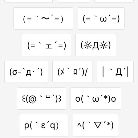
（=｀〜´=）
(=｀ω´=)
(=｀ェ´=)
(☼Д☼)
(σ-`д･´)
(ﾒ｀ﾛ´)/
| ｀Д´|
꒰(@｀꒳´)꒱
o(｀ω´*)o
p(｀ε´q）
ﾍ(｀▽´*)