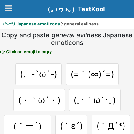
（｡◑ヮ◑｡）TextKool
(^-^*) Japanese emoticons
general evilness
Copy and paste
general evilness
Japanese
emoticons
👉 Click on emoji to copy
(。-`ω´-)
(=｀(∞)´=)
(・｀ω´・)
(｡･｀ω´･｡)
（｀ー´）
(｀ε´)
(｀Д´*)