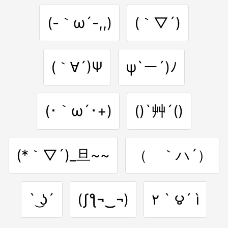
(-｀ω´-,,)
(｀▽´)
(｀∀´)Ψ
ψ`ー´)ﾉ
(･｀ω´･+)
()`艸´()
(*｀▽´)_旦~~
（ ｀ハ´）
` ͜ʖ´
(ʃƪ¬‿¬)
٢ ` ౪´ ì