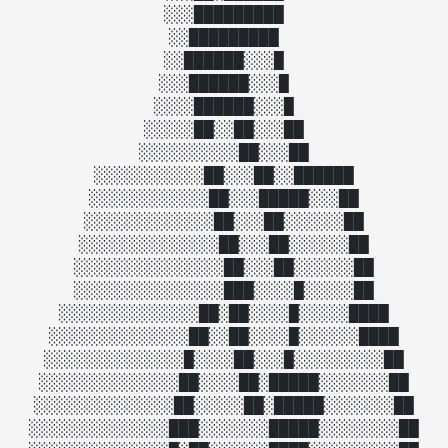
░░░█████████

░░█████████

░░██████░░░█

░░░██████░░░█

░░░░██████░░░█

░░░░░██░░██░░░██

░░░░░░░░░░██░░░██

░░░░░░░░░░░██░░░██░░██████

░░░░░░░░░░░░██░░░█████░░░██

░░░░░░░░░░░░░██░░░██░░░░░░██

░░░░░░░░░░░░░░██░░░██░░░░░░██

░░░░░░░░░░░░░░░██░░░██░░░░░░██

░░░░░░░░░░░░░░░███░░░░█░░░░░██

░░░░░░░░░░░░░░██░██░░░░█░░░░░████

░░░░░░░░░░░░░░██░░██░░░░█░░░░░░████

░░░░░░░░░░░░░░█░░░░██░░░█░░░░░░░░░██

░░░░░░░░░░░░░░██░░░░██░█████░░░░░░░██

░░░░░░░░░░░░░░██░░░░░██░█████░░░░░░░██

░░░░░░░░░░░░░░███░░░░░░░█████░░░░░░░░██
