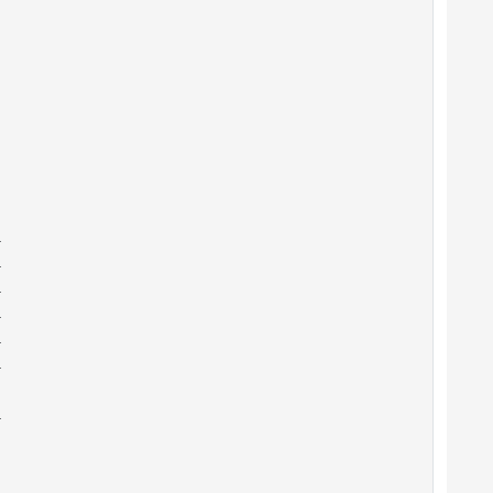





































