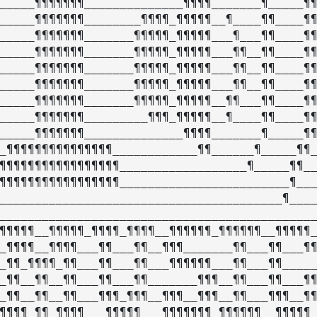
_____¶¶¶¶¶¶¶______________¶¶¶¶_______¶_____¶¶
_____¶¶¶¶¶¶¶________¶¶¶¶_¶¶¶¶¶__¶____¶¶____¶¶
_____¶¶¶¶¶¶¶_______¶¶¶¶¶_¶¶¶¶¶___¶___¶¶____¶¶
_____¶¶¶¶¶¶¶_______¶¶¶¶¶_¶¶¶¶¶___¶¶__¶¶____¶¶
_____¶¶¶¶¶¶¶_______¶¶¶¶¶_¶¶¶¶¶___¶¶__¶¶____¶¶
_____¶¶¶¶¶¶¶_______¶¶¶¶¶_¶¶¶¶¶___¶¶__¶¶____¶¶
_____¶¶¶¶¶¶¶_______¶¶¶¶¶_¶¶¶¶¶__¶¶___¶¶____¶¶
_____¶¶¶¶¶¶¶_________¶¶¶_¶¶¶¶¶__¶____¶¶____¶¶
_____¶¶¶¶¶¶¶______________¶¶¶¶_______¶_____¶¶
_¶¶¶¶¶¶¶¶¶¶¶¶¶¶¶____________¶¶______¶_____¶¶_
¶¶¶¶¶¶¶¶¶¶¶¶¶¶¶¶¶__________________¶_____¶¶__
¶¶¶¶¶¶¶¶¶¶¶¶¶¶¶¶¶________________________¶___
________________________________________¶____
_____________________________________________
¶¶¶¶¶__¶¶¶¶¶_¶¶¶¶_¶¶¶¶__¶¶¶¶¶¶_¶¶¶¶¶¶__¶¶¶¶¶_
_¶¶¶¶__¶¶¶¶___¶¶___¶¶__¶¶¶_______¶¶___¶¶___¶¶
_¶¶_¶¶¶¶_¶¶___¶¶___¶¶___¶¶¶¶¶¶___¶¶___¶¶_____
_¶¶__¶¶__¶¶___¶¶___¶¶_______¶¶¶__¶¶___¶¶___¶¶
_¶¶__¶¶__¶¶___¶¶¶_¶¶¶__¶¶¶__¶¶¶__¶¶___¶¶¶__¶¶