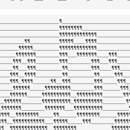
_____________________¶________________________
_____________________¶¶¶¶¶¶¶¶_________________
_____________________¶¶¶¶¶¶¶¶¶¶¶¶¶____________
_________¶¶__________¶¶¶¶¶____¶¶¶¶____________
_______¶¶¶¶¶_________¶¶¶¶¶¶¶¶¶¶¶¶¶____________
______¶¶¶¶¶¶¶________¶¶¶___¶¶¶¶¶¶¶____¶¶¶_____
_____¶¶¶__¶¶¶________¶¶¶________¶¶¶___¶¶¶_____
_____¶¶___¶¶¶_________¶¶________¶¶¶____¶¶¶____
____¶¶¶__¶¶¶¶_________¶¶_________¶¶_____¶¶¶___
____¶¶¶_¶¶¶¶______¶¶__¶¶¶________¶¶¶_____¶¶¶__
_____¶¶¶¶¶¶_____¶¶¶¶¶¶¶¶¶________¶¶¶______¶¶¶_
____¶¶¶¶¶¶_____¶¶¶¶¶¶¶¶¶¶__¶¶¶¶¶¶¶¶¶_______¶¶¶
__¶¶¶¶¶¶_______¶¶¶¶¶¶¶¶¶¶_¶¶¶¶¶¶¶¶¶¶________¶¶
_¶¶¶¶¶¶¶________¶¶¶¶¶¶¶___¶¶¶¶¶¶¶¶¶¶_________¶
¶¶¶¶__¶¶¶¶¶¶¶¶_____¶¶______¶¶¶¶¶¶¶¶______¶¶¶¶¶
¶¶¶__¶¶¶¶¶¶¶¶¶¶¶___¶¶¶¶¶_____¶¶¶________¶¶¶¶¶¶
¶¶__¶¶¶¶¶¶¶¶¶¶¶¶¶__¶¶¶¶¶¶¶¶____________¶¶¶¶¶¶¶