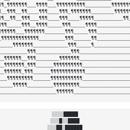
¶¶_¶¶¶¶¶¶¶___¶¶¶¶___¶¶¶¶¶¶¶¶¶¶_________¶¶¶¶¶¶¶
¶__¶¶¶__¶¶____¶¶¶____¶¶¶_¶¶¶¶¶¶¶________¶¶¶¶¶¶
¶¶__¶¶__¶¶¶___¶¶¶____¶¶¶____¶¶¶¶¶__________¶¶_
¶¶¶_____¶¶¶__¶¶¶¶_____¶¶¶_____¶¶¶¶____________
¶¶¶¶¶¶___¶¶¶¶¶¶¶_______¶¶¶_____¶¶¶____________
_¶¶¶¶¶¶¶¶¶¶¶¶¶_________¶¶¶______¶¶____________
_____¶¶¶¶¶¶¶____________¶¶¶_____¶_____________
__________¶¶¶____________¶¶¶__________________
__¶¶¶¶¶¶__¶¶¶________¶¶¶¶¶¶¶__________________
__¶¶¶¶¶¶¶_¶¶¶______¶¶¶¶¶¶¶¶¶¶_________________
__¶¶¶¶¶¶_¶¶¶______¶¶¶¶¶¶¶¶¶¶¶¶________________
___¶¶¶¶¶¶¶¶¶______¶¶¶¶¶¶¶¶¶¶¶_________________
_____¶¶¶¶¶_________¶¶¶¶¶¶¶¶¶__________________
░░░░█████

░░░█░░████

░░░██░██████
