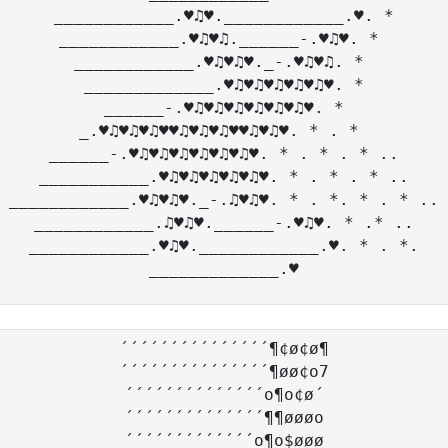
____________.♥♫♥.____________.♥. *

____________.♥♫♥♫.______-.♥♫♥. * 

____________.♥♫♥♫♥._-.♥♫♥♫. * 

_____________.♥♫♥♫♥♫♥♫♥♫♥. *

______-.♥♫♥♫♥♫♥♫♥♫♥♫♥. *

_.♥♫♥♫♥♫♥♥♫♥♫♥♫♥♥♫♥♫♥. * . * 

______-.♥♫♥♫♥♫♥♫♥♫♥♫♥. * . * . * ..

___________.♥♫♥♫♥♫♥♫♥♫♥. * . * . * ..

____________.♥♫♥♫♥._-.♫♥♫♥. * . *. * . * ..

____________.♫♥♫♥.______-.♥♫♥. * .* ..

____________.♥♫♥.____________.♥. * . *.

´´´´´´´´´´´´´´´¶¢ø¢ø¶

´´´´´´´´´´´´´´´¶øø¢o7

´´´´´´´´´´´´´´o¶o¢ø´

´´´´´´´´´´´´´´¶¶øøøo

´´´´´´´´´´´´´o¶o$øøø
