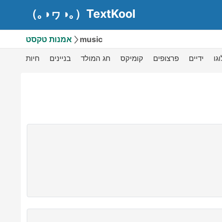
（｡◑ヮ◑｡）TextKool
אמנות טקסט
music
גו
ידיים
פרצופים
קומיקס
חג המולד
בניינים
חיות