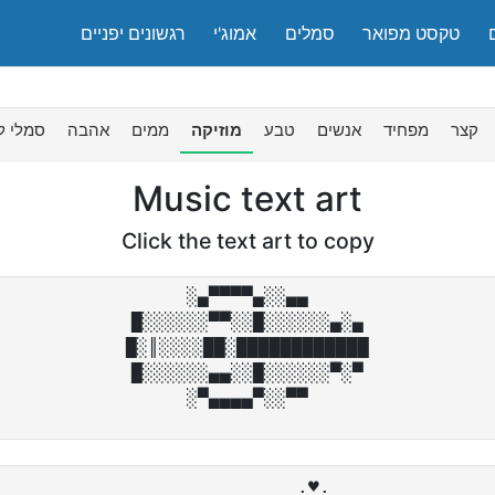
טקסט מפואר
סמלים
אמוג'י
רגשונים יפניים
קצר
מפחיד
אנשים
טבע
מוזיקה
ממים
אהבה
סמלי לו
Music text art
Click the text art to copy
░▄▀▀▀▀▄░░▄▄

█░░░░░░▀▀░░█░░░░░░▄░▄

█░║░░░░██░████████████

█░░░░░░▄▄░░█░░░░░░▀░▀

____________.♥.
