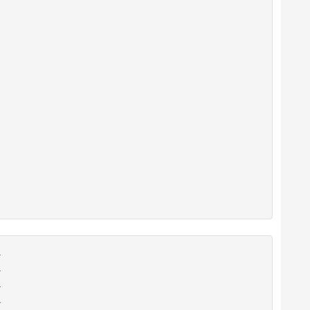







