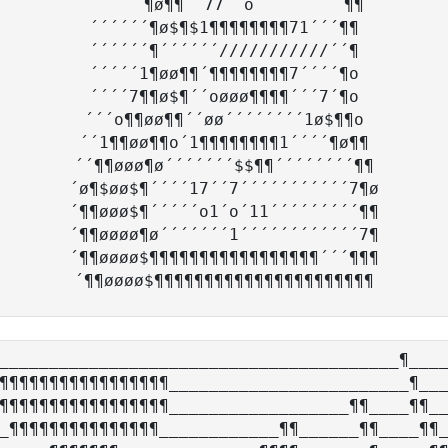
´´´´´´¶ø¶¶´´77´´o´´´´´´´´´¶¶

´´´´´´¶ø$¶$1¶¶¶¶¶¶¶¶71´´´¶¶

´´´´´´¶´´´´´´///////////´´¶

´´´´´1¶øø¶¶´¶¶¶¶¶¶¶¶7´´´´¶o

´´´´7¶¶ø$¶´´oøøø¶¶¶¶´´´7´¶o

´´´o¶¶øø¶¶´´øø´´´´´´´´1ø$¶¶o

´´1¶¶øø¶¶o´1¶¶¶¶¶¶¶¶1´´´´¶ø¶¶

´´¶¶øøø¶ø´´´´´´´$$¶¶´´´´´´´´¶¶

´ø¶$øø$¶´´´´17´´7´´´´´´´´´´´7¶ø

´¶¶øøø$¶´´´´´o1´o´11´´´´´´´´´¶¶

´¶¶øøøø¶ø´´´´´´´1´´´´´´´´´´´´7¶

´¶¶øøøø$¶¶¶¶¶¶¶¶¶¶¶¶¶¶¶¶¶´´´¶¶¶

________________________________________¶____
¶¶¶¶¶¶¶¶¶¶¶¶¶¶¶¶¶________________________¶___
¶¶¶¶¶¶¶¶¶¶¶¶¶¶¶¶¶__________________¶¶____¶¶__
_¶¶¶¶¶¶¶¶¶¶¶¶¶¶¶____________¶¶______¶¶____¶¶_