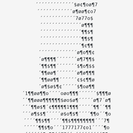
´´´´´´´´´´´´´$ø¢¶oø¶7

´´´´´´´´´´´´ø¶øø¶¢o7

´´´´´´´´´´´´7ø77o$

´´´´´´´´´´´´´´ø¶¶¶

´´´´´´´´´´´´´´¶¶$¶

´´´´´´´´´´´´´´¶¶$¶

´´´´´´´´´´´´´´¶¢¶¶

´´´´´´´´´´´´´ø¶o¶¶¢

´ø¶¶¶¶´´´´´´´ø¶7¶¶$

´¶¶$¶¶´´´´´´´$¶o¶$$

´¶¶øø¶´´´´´´´ø¶ø¶¶¶

´¶¶øø¶¶´´´´´´¢$¢¶¶ø

´ø¶$ø$¶¢´´´´´$¶oø¶¶

´1¶¶øø¶¶o´´´´oøo¶¶¶´´´´´´$¶¶¶ø

´´¶¶øøø¶¶¶¶¶¶$øo$ø¶´´´´´ø¶7´ø¶

´´´¶¶ø$¶´¢¶¶¶¶¶1¶¶¶´´´´´¶¶´´¶¶

´´´ø¶$$¶´´´´´ø$o¶$¶´´´´¶¶o´´¶o

´´´´¶¶$¶¶´´´´¶¶$¶¶¶¶¶¶¶¶´´´7¶

´´´´´¶¶$¶o´´´1777177¢o1´´´´¶o
